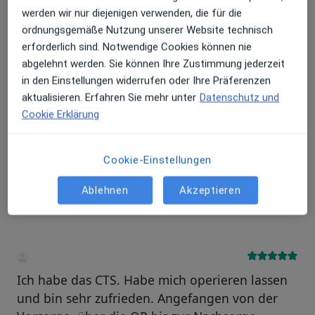
Jede einzelne Bewertungen ist wichtig. Wir
werden wir nur diejenigen verwenden, die für die
prüfen und moderieren Bewertungen
ordnungsgemäße Nutzung unserer Website technisch
gemäß unserer Richtlinien. Erfahren Sie
erforderlich sind. Notwendige Cookies können nie
mehr über Bewertungen und wie wir
abgelehnt werden. Sie können Ihre Zustimmung jederzeit
Mehr übe
Sterne berechnen unter
Mehr erfahren
in den Einstellungen widerrufen oder Ihre Präferenzen
aktualisieren. Erfahren Sie mehr unter
Datenschutz und
Cookie Erklärung
Cookie-Einstellungen
Bewertungen durchsuchen
Ablehnen
Akzeptieren
Ich habe das CTS. Habe mich operieren lassen
und bin sehr zufrieden. Angefangen von der