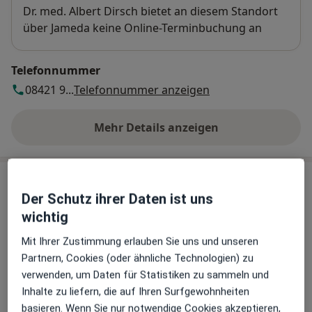
Verfügbarkeit
Dr. med. Albert Dirsch bietet an diesem Standort
über Jameda keine Online-Terminbuchung an
Telefonnummer
08421 9...
Telefonnummer anzeigen
Mehr Details anzeigen
über die Adresse
Erfahrungen
Der Schutz ihrer Daten ist uns
wichtig
Bewerten
Mit Ihrer Zustimmung erlauben Sie uns und unseren
Partnern, Cookies (oder ähnliche Technologien) zu
verwenden, um Daten für Statistiken zu sammeln und
10 Bewertungen
Inhalte zu liefern, die auf Ihren Surfgewohnheiten
basieren. Wenn Sie nur notwendige Cookies akzeptieren,