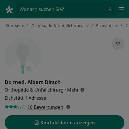
Ha
Wonach suchen Sie?
Startseite
Orthopäde & Unfallchirurg
Eichstätt
D
Stadt ändern
Stadt 
Dr. med.
Albert Dirsch
über Spezialisierungen
Orthopäde & Unfallchirurg
·
Mehr
Eichstätt
1 Adresse
10 Bewertungen
Kontaktdaten anzeigen