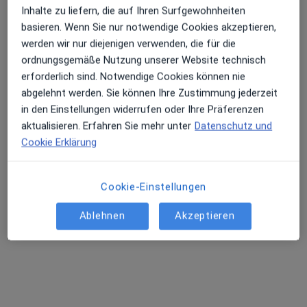
Inhalte zu liefern, die auf Ihren Surfgewohnheiten
basieren. Wenn Sie nur notwendige Cookies akzeptieren,
werden wir nur diejenigen verwenden, die für die
ordnungsgemäße Nutzung unserer Website technisch
erforderlich sind. Notwendige Cookies können nie
Dr. med. Manuel Morancho
abgelehnt werden. Sie können Ihre Zustimmung jederzeit
Plastischer & Ästhetischer Chirurg, Handchirurg,
in den Einstellungen widerrufen oder Ihre Präferenzen
Allgemeinchirurg
aktualisieren. Erfahren Sie mehr unter
Datenschutz und
15 Bewertungen
Cookie Erklärung
Holländische Straße 121, Vellmar
•
Zu Google Maps
Cookie-Einstellungen
Plastische Chirurgie Dr. Morancho
Privatpraxis
Ablehnen
Akzeptieren
Dieser Arzt bzw. diese Ärztin bietet keine Online-Terminbuchung an diesem Standort an.
Terminanfrage senden