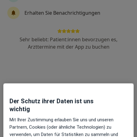
Erhalten Sie Benachrichtigungen
Claudia Jäger
·
Mehr
Heilpraktikerin
3 Bewertungen
Sehr beliebt: Patient:innen bevorzugen es,
Arzttermine mit der App zu buchen
Zu Google
Kasparsbaumweg 1, Hannoversch Münden
•
Maps
Praxis Claudia Jäger Heilpraktikerin
Privatpraxis
Dieser Arzt bzw. diese Ärztin bietet keine Online-Terminbuchung an diesem Standort an.
Der Schutz ihrer Daten ist uns
Terminanfrage senden
wichtig
Mit Ihrer Zustimmung erlauben Sie uns und unseren
Partnern, Cookies (oder ähnliche Technologien) zu
verwenden, um Daten für Statistiken zu sammeln und