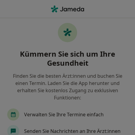
Ha
Augenfalten • Hannoversch Münden, Niedersachsen
Filter & Sortierung
• 1
Zu Google Map
Augenfalten, Hannoversch Münden
Kümmern Sie sich um Ihre
Wie wir die Suchergebnisse sortieren
Gesundheit
Finden Sie die besten Ärzt:innen und buchen Sie
Nach welchem Fachgebiet suchen Sie?
einen Termin. Laden Sie die App herunter und
Allgemeinchirurg
Heilpraktiker
Notfallme
erhalten Sie kostenlos Zugang zu exklusiven
Funktionen:
Verwalten Sie Ihre Termine einfach
Senden Sie Nachrichten an Ihre Ärzt:innen