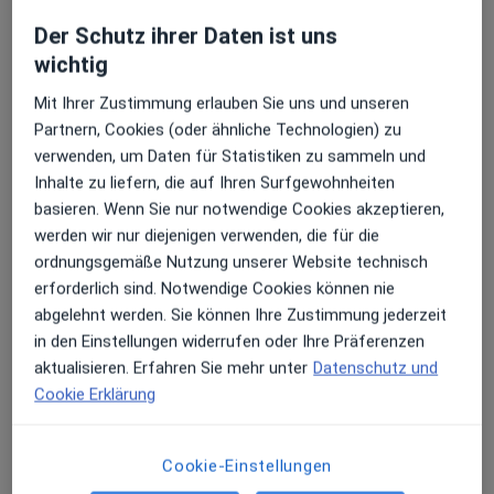
Der Schutz ihrer Daten ist uns
wichtig
Mit Ihrer Zustimmung erlauben Sie uns und unseren
Partnern, Cookies (oder ähnliche Technologien) zu
Alexander Ader
verwenden, um Daten für Statistiken zu sammeln und
·
Allgemeinchirurg, Allgemeinmediziner, Notfallmediziner
Inhalte zu liefern, die auf Ihren Surfgewohnheiten
Mehr
basieren. Wenn Sie nur notwendige Cookies akzeptieren,
116 Bewertungen
werden wir nur diejenigen verwenden, die für die
ordnungsgemäße Nutzung unserer Website technisch
Zu Google
erforderlich sind. Notwendige Cookies können nie
Hauptstr. 57, Oberhausen-Rheinhausen
•
Maps
abgelehnt werden. Sie können Ihre Zustimmung jederzeit
Praxis Alexander Ader Facharzt für Allgemeinmedizin
in den Einstellungen widerrufen oder Ihre Präferenzen
Dieser Arzt bzw. diese Ärztin bietet keine Online-Terminbuchung an diesem Standort an.
aktualisieren. Erfahren Sie mehr unter
Datenschutz und
Cookie Erklärung
Terminanfrage senden
Cookie-Einstellungen