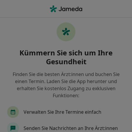
Ha
Allgemeinchirurg • Karlsruhe, Baden-Württemberg
Filter & Sortierung
• 1
Zu Google Map
Empfohlene Allgemeinchirurgen für
Kümmern Sie sich um Ihre
Privat versichert in Karlsruhe
Gesundheit
Wie wir die Suchergebnisse sortieren
Finden Sie die besten Ärzt:innen und buchen Sie
einen Termin. Laden Sie die App herunter und
erhalten Sie kostenlos Zugang zu exklusiven
Funktionen:
Verwalten Sie Ihre Termine einfach
Dr. med. Peter Stehling
Senden Sie Nachrichten an Ihre Ärzt:innen
Allgemeinchirurg, Orthopäde & Unfallchirurg, D-Arzt