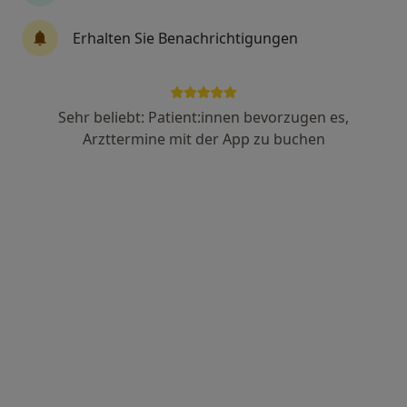
46 Bewertungen
Erhalten Sie Benachrichtigungen
Pfinztalstr. 75, Karlsruhe
•
Zu Google Maps
Privatpraxis Dr.med. Lothar Weiß Facharzt für Allgem. Chirurgie
Sehr beliebt: Patient:innen bevorzugen es,
Dieser Arzt bzw. diese Ärztin bietet keine Online-Terminbuchung an diesem Standort an.
Arzttermine mit der App zu buchen
Terminanfrage senden
Dr. med. Uwe Scherbel
Allgemeinchirurg, Spezieller Unfallchirurg, Chirotherapeut