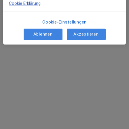
Cookie Erklärung
Cookie-Einstellungen
Nataliia Kaplun
Ablehnen
Akzeptieren
Frauenärztin (Gynäkologin)
53 Bewertungen
Schäferstr. 26, Unna
•
Zu Google Maps
Frauenarztpraxis Julia Solotarevski Nataliia Kaplun
Dieser Arzt bzw. diese Ärztin bietet keine Online-Terminbuchung an diesem Standort an.
Terminanfrage senden