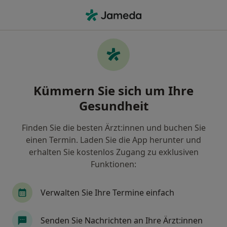
Ha
Frauenarzt (Gynäkologe) • Waldfrieden, Herford, Nordrhein-Westfalen
Filter & Sortierung
Zu Google Maps
Frauenärzte (Gynäkologen) in Herford,
Kümmern Sie sich um Ihre
Waldfrieden
Gesundheit
Wie wir die Suchergebnisse sortieren
Finden Sie die besten Ärzt:innen und buchen Sie
einen Termin. Laden Sie die App herunter und
erhalten Sie kostenlos Zugang zu exklusiven
Funktionen:
Verwalten Sie Ihre Termine einfach
Jacek Henryk Kossakowski
Senden Sie Nachrichten an Ihre Ärzt:innen
·
Mehr
Frauenarzt (Gynäkologe)