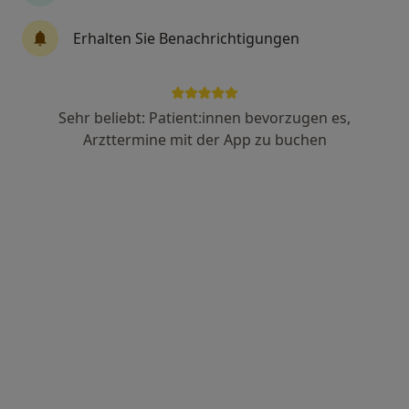
Schwarzenmoorstr. 70, Herford
•
Zu Google Maps
Erhalten Sie Benachrichtigungen
Klinikum Herford Frauenklinik
Privatpraxis
Dieser Arzt bzw. diese Ärztin bietet keine Online-Terminbuchung an diesem Standort an.
Sehr beliebt: Patient:innen bevorzugen es,
Arzttermine mit der App zu buchen
Terminanfrage senden
Dr. med. Silvia Bellwon
Frauenärztin (Gynäkologin)
18 Bewertungen