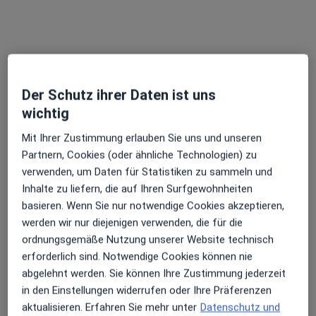
Dr. med. Amanda Penner
Der Schutz ihrer Daten ist uns
·
Mehr
Frauenärztin (Gynäkologin)
wichtig
495 Bewertungen
Mit Ihrer Zustimmung erlauben Sie uns und unseren
Omptedastr. 12, Hannover
•
Zu Google Maps
Partnern, Cookies (oder ähnliche Technologien) zu
Frauenärztin Dr. Amanda Penner, Fachärztin für Frauenheilkunde und Geburtshilfe
verwenden, um Daten für Statistiken zu sammeln und
Inhalte zu liefern, die auf Ihren Surfgewohnheiten
Dieser Arzt bzw. diese Ärztin bietet keine Online-Terminbuchung an diesem Standort an.
basieren. Wenn Sie nur notwendige Cookies akzeptieren,
Terminanfrage senden
werden wir nur diejenigen verwenden, die für die
ordnungsgemäße Nutzung unserer Website technisch
erforderlich sind. Notwendige Cookies können nie
abgelehnt werden. Sie können Ihre Zustimmung jederzeit
in den Einstellungen widerrufen oder Ihre Präferenzen
aktualisieren. Erfahren Sie mehr unter
Datenschutz und