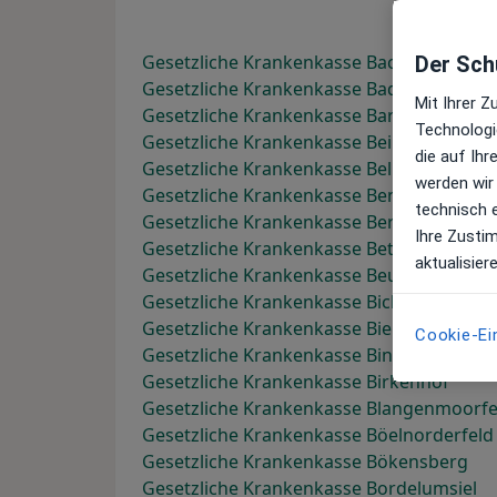
Gesetzliche Krankenkasse Bachzelten
Der Schu
Gesetzliche Krankenkasse Badisch Schöll
Mit Ihrer 
Gesetzliche Krankenkasse Bargholz
Technologi
Gesetzliche Krankenkasse Bei den Tongr
die auf Ih
Gesetzliche Krankenkasse Bellevue
werden wir
Gesetzliche Krankenkasse Benratherhof
technisch 
Gesetzliche Krankenkasse Berghof
Ihre Zusti
Gesetzliche Krankenkasse Bethanien
aktualisier
Gesetzliche Krankenkasse Beurenermühl
Gesetzliche Krankenkasse Bicken
Gesetzliche Krankenkasse Bielefeld
Cookie-Ei
Gesetzliche Krankenkasse Bingen am Rhe
Gesetzliche Krankenkasse Birkenhof
Gesetzliche Krankenkasse Blangenmoorfe
Gesetzliche Krankenkasse Böelnorderfeld
Gesetzliche Krankenkasse Bökensberg
Gesetzliche Krankenkasse Bordelumsiel