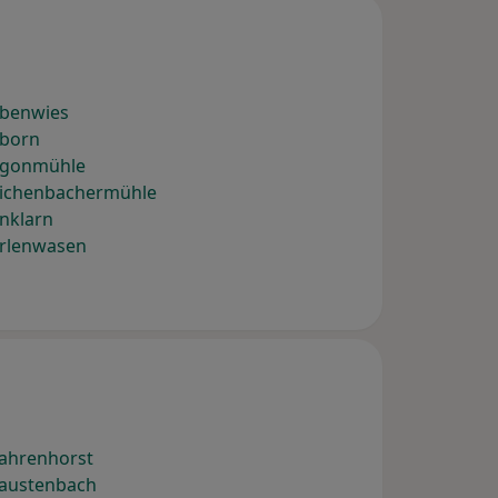
Ebenwies
Eborn
 Egonmühle
Eichenbachermühle
nklarn
Erlenwasen
Fahrenhorst
Faustenbach