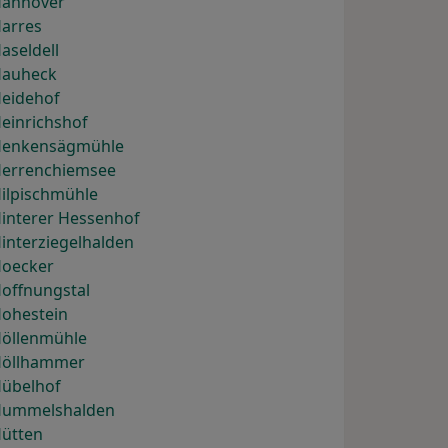
Hannover
Harres
aseldell
Hauheck
Heidehof
einrichshof
 Henkensägmühle
Herrenchiemsee
Hilpischmühle
Hinterer Hessenhof
interziegelhalden
Hoecker
Hoffnungstal
Hohestein
Höllenmühle
 Höllhammer
Hübelhof
 Hummelshalden
Hütten