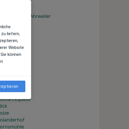
Bad Neuenahr-Ahrweiler
Banzenhof
nliche
eblinstetten
zu liefern,
ellers
zeptieren,
elzhof
erer Website
Bergerhof
 Sie können
erlin
en
Betzenhausen
ibersohl
iehlerhof
iersackschlag
zeptieren
innrot
ismarckquelle
lick
oize
Bolanderhof
Bornsmühle