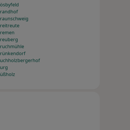
ösbyfeld
Brandhof
Braunschweig
reitreute
Bremen
Breuberg
Bruchmühle
Brünkendorf
Buchholzbergerhof
Burg
Büßholz