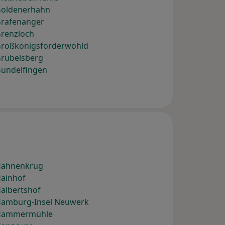
Goldenerhahn
Grafenanger
Grenzloch
Großkönigsförderwohld
Grübelsberg
Gundelfingen
 Hahnenkrug
Hainhof
albertshof
Hamburg-Insel Neuwerk
 Hammermühle