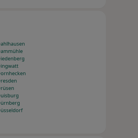
Dahlhausen
 Dammühle
Diedenberg
Dingwatt
Dornhecken
Dresden
Drüsen
Duisburg
Dürnberg
Düsseldorf