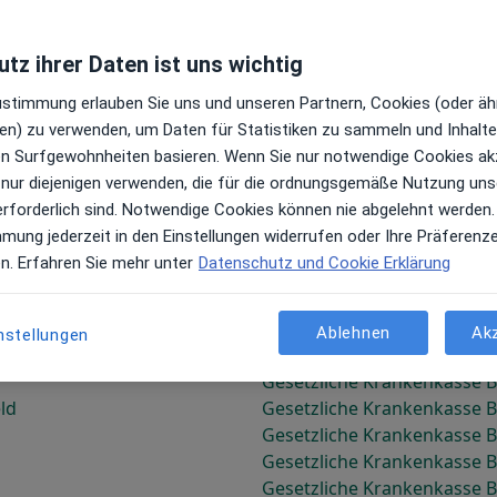
Gesetzliche Krankenkasse 
tz ihrer Daten ist uns wichtig
enbach
Gesetzliche Krankenkasse 
Zustimmung erlauben Sie uns und unseren Partnern, Cookies (oder äh
Gesetzliche Krankenkasse B
en) zu verwenden, um Daten für Statistiken zu sammeln und Inhalte 
uben
Gesetzliche Krankenkasse B
ren Surfgewohnheiten basieren. Wenn Sie nur notwendige Cookies ak
Gesetzliche Krankenkasse B
 nur diejenigen verwenden, die für die ordnungsgemäße Nutzung uns
Gesetzliche Krankenkasse 
erforderlich sind. Notwendige Cookies können nie abgelehnt werden.
Gesetzliche Krankenkasse B
mmung jederzeit in den Einstellungen widerrufen oder Ihre Präferenz
Gesetzliche Krankenkasse 
en. Erfahren Sie mehr unter
Datenschutz und Cookie Erklärung
e
Gesetzliche Krankenkasse B
Gesetzliche Krankenkasse B
Gesetzliche Krankenkasse B
Ablehnen
Ak
nstellungen
in
Gesetzliche Krankenkasse B
Gesetzliche Krankenkasse B
ld
Gesetzliche Krankenkasse B
Gesetzliche Krankenkasse B
Gesetzliche Krankenkasse 
Gesetzliche Krankenkasse 