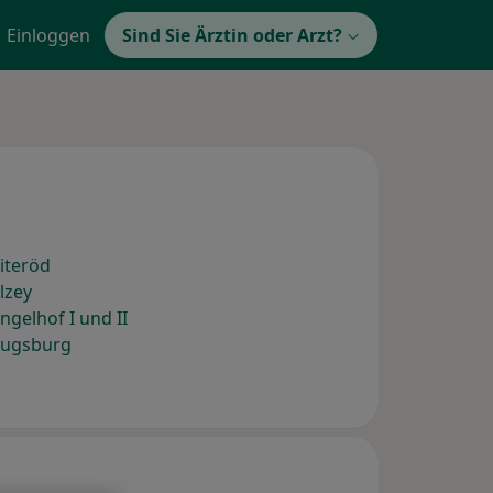
Einloggen
Sind Sie Ärztin oder Arzt?
iteröd
lzey
gelhof I und II
Augsburg