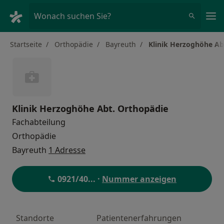
Ha
Wonach suchen Sie?
Startseite
Orthopädie
Bayreuth
Klinik Herzoghöhe Ab
Klinik Herzoghöhe Abt. Orthopädie
Fachabteilung
Orthopädie
Bayreuth
1 Adresse
0921/40
... ·
Nummer anzeigen
Standorte
Patientenerfahrungen