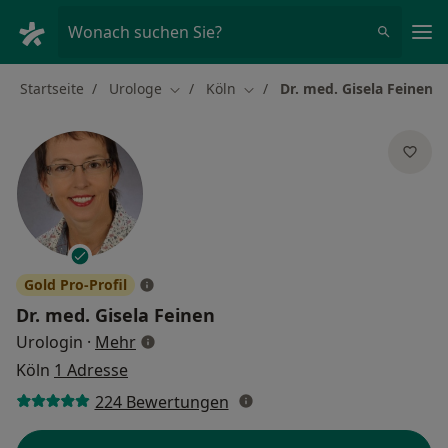
Ha
Wonach suchen Sie?
Startseite
Urologe
Köln
Dr. med. Gisela Feinen
Stadt ändern
Stadt ändern
Gold Pro-Profil
Dr. med.
Gisela Feinen
über Spezialisierungen
Urologin
·
Mehr
Köln
1 Adresse
224 Bewertungen