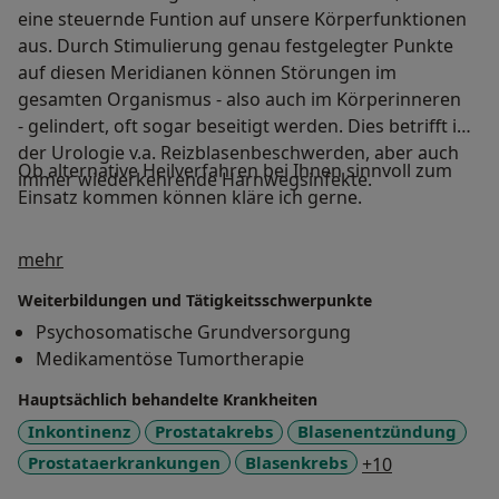
eine steuernde Funtion auf unsere Körperfunktionen
aus. Durch Stimulierung genau festgelegter Punkte
auf diesen Meridianen können Störungen im
gesamten Organismus - also auch im Körperinneren
- gelindert, oft sogar beseitigt werden. Dies betrifft in
der Urologie v.a. Reizblasenbeschwerden, aber auch
Ob alternative Heilverfahren bei Ihnen sinnvoll zum
immer wiederkehrende Harnwegsinfekte.
Einsatz kommen können kläre ich gerne.
Über mich
mehr
Weiterbildungen und Tätigkeitsschwerpunkte
Psychosomatische Grundversorgung
Medikamentöse Tumortherapie
Hauptsächlich behandelte Krankheiten
Inkontinenz
Prostatakrebs
Blasenentzündung
a11y_sr_mor
Prostataerkrankungen
Blasenkrebs
+10