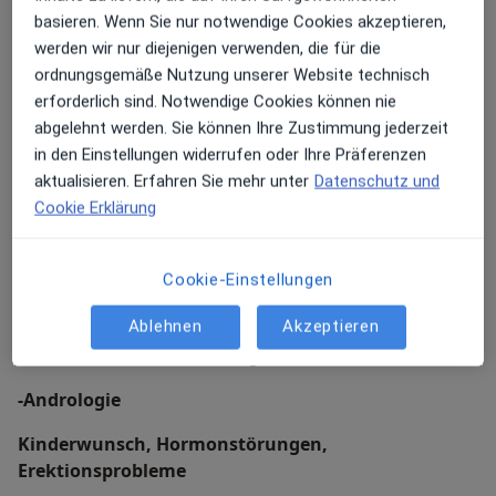
Geburt, Blasen- und Nierenbeschwerden in der
basieren. Wenn Sie nur notwendige Cookies akzeptieren,
Schwangerschaft, urologische Veränderungen in
werden wir nur diejenigen verwenden, die für die
den Wechseljahren
ordnungsgemäße Nutzung unserer Website technisch
erforderlich sind. Notwendige Cookies können nie
-Allgemeine Urologie
abgelehnt werden. Sie können Ihre Zustimmung jederzeit
in den Einstellungen widerrufen oder Ihre Präferenzen
Krebsvorsorge, Blasenentleerungsstörungen,
aktualisieren. Erfahren Sie mehr unter
Datenschutz und
Prostatavergrösserung, Nieren-und Blasensteine,
Cookie Erklärung
-
Kinderurologie
Cookie-Einstellungen
Einnässen tags und/oder nachts, Blasen-und
Ablehnen
Akzeptieren
Nierenentzündungen, Fehlbildungen an Niere, Blase
und Harnröhre , Vorhautenge, Hodenhochstand
-Andrologie
Kinderwunsch, Hormonstörungen,
Erektionsprobleme