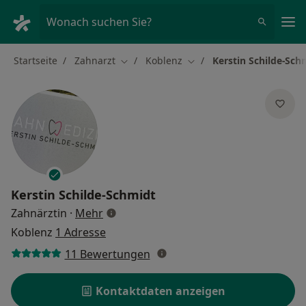
Ha
Wonach suchen Sie?
Startseite
Zahnarzt
Koblenz
Kerstin Schilde-Sch
Stadt ändern
Stadt ändern
Kerstin Schilde-Schmidt
über Spezialisierungen
Zahnärztin
·
Mehr
Koblenz
1 Adresse
11 Bewertungen
Kontaktdaten anzeigen