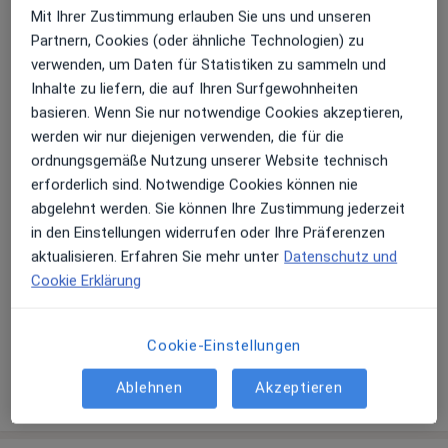
können, um meine Praxis vorab kennen zu lernen.
Mit Ihrer Zustimmung erlauben Sie uns und unseren
Sonstige Informationen über mich
Unser Praxisteam zeichnet sich aus durch
Partnern, Cookies (oder ähnliche Technologien) zu
Durch meine langjährige Erfahrung als ehrenamtlich
ausgesprochene Kompetenz und langjährige
verwenden, um Daten für Statistiken zu sammeln und
tätige Schulzahnärztin bei der
Erfahrung in Organisation und Patientenbetreuung.
Inhalte zu liefern, die auf Ihren Surfgewohnheiten
Landesarbeitsgemeinschaft Jugendzahnpflege
Wir nehmen uns Zeit für Sie.
basieren. Wenn Sie nur notwendige Cookies akzeptieren,
Rheinland-Pfalz (LAGZ) sind auch unsere kleinen
werden wir nur diejenigen verwenden, die für die
Patienten gut bei uns aufgehoben.
ordnungsgemäße Nutzung unserer Website technisch
Eine Herzensangelegenheit ist es uns gehörlose
erforderlich sind. Notwendige Cookies können nie
Patienten über die Organisation INFORMA /Neuwied
abgelehnt werden. Sie können Ihre Zustimmung jederzeit
Zentrum für Hörgeschädigte zu betreuen und zu
Über mich
mehr
in den Einstellungen widerrufen oder Ihre Präferenzen
versorgen. Eine Gebärdensprachedolmetscherin steht
aktualisieren. Erfahren Sie mehr unter
Datenschutz und
uns zur Verfügung.
Hauptsächlich behandelte Krankheiten
Cookie Erklärung
Zähneknirschen
Mundgeruch
Schnarchen
a11y_sr
Kiefergelenkbeschwerden
Zahntrauma
+15
Cookie-Einstellungen
Mehr Details anzeigen
Ablehnen
Akzeptieren
über Erfahrungen