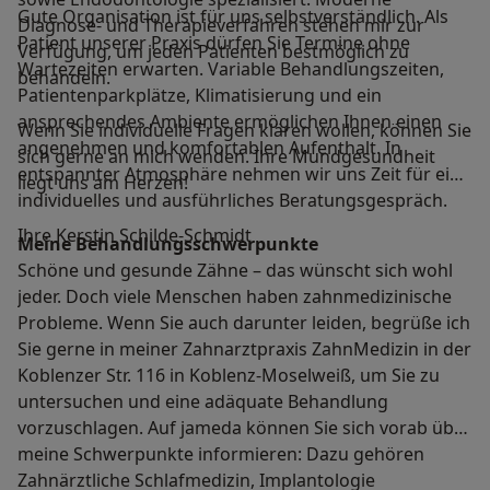
Gute Organisation ist für uns selbstverständlich. Als
Diagnose- und Therapieverfahren stehen mir zur
Patient unserer Praxis dürfen Sie Termine ohne
Verfügung, um jeden Patienten bestmöglich zu
Wartezeiten erwarten. Variable Behandlungszeiten,
behandeln.
Patientenparkplätze, Klimatisierung und ein
ansprechendes Ambiente ermöglichen Ihnen einen
Wenn Sie individuelle Fragen klären wollen, können Sie
angenehmen und komfortablen Aufenthalt. In
sich gerne an mich wenden. Ihre Mundgesundheit
entspannter Atmosphäre nehmen wir uns Zeit für ein
liegt uns am Herzen!
individuelles und ausführliches Beratungsgespräch.
Ihre Kerstin Schilde-Schmidt
Meine Behandlungs­schwerpunkte
Schöne und gesunde Zähne – das wünscht sich wohl
jeder. Doch viele Menschen haben zahnmedizinische
Probleme. Wenn Sie auch darunter leiden, begrüße ich
Sie gerne in meiner Zahnarztpraxis ZahnMedizin in der
Koblenzer Str. 116 in Koblenz-Moselweiß, um Sie zu
untersuchen und eine adäquate Behandlung
vorzuschlagen. Auf jameda können Sie sich vorab über
meine Schwerpunkte informieren: Dazu gehören
Zahnärztliche Schlafmedizin, Implantologie