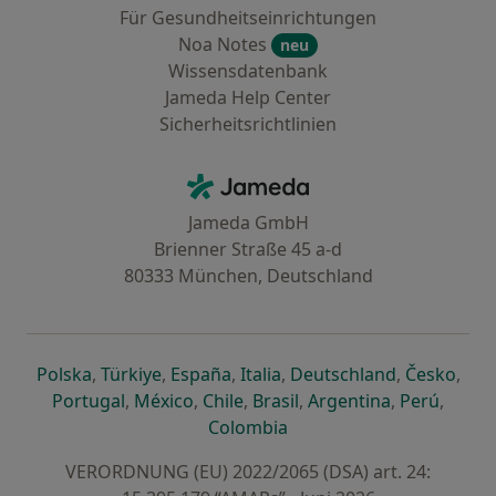
Für Gesundheitseinrichtungen
Noa Notes
neu
Wissensdatenbank
Jameda Help Center
Sicherheitsrichtlinien
Kontakt
Jameda - Startseite
Jameda GmbH
Brienner Straße 45 a-d
80333 München, Deutschland
öffnet in einer neuen Registerkarte
öffnet in einer neuen Registerkarte
öffnet in einer neuen Registerk
öffnet in einer neuen Reg
öffnet in ei
öffn
Polska
,
Türkiye
,
España
,
Italia
,
Deutschland
,
Česko
,
öffnet in einer neuen Registerkarte
öffnet in einer neuen Registerkarte
öffnet in einer neuen Register
öffnet in einer neuen R
öffnet in ei
öffnet
Portugal
,
México
,
Chile
,
Brasil
,
Argentina
,
Perú
,
öffnet in einer neuen Re
Colombia
VERORDNUNG (EU) 2022/2065 (DSA) art. 24: