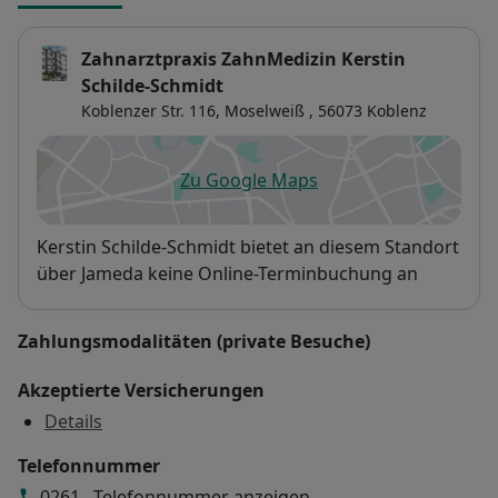
Zahnarztpraxis ZahnMedizin Kerstin
Schilde-Schmidt
Koblenzer Str. 116,
Moselweiß
, 56073
Koblenz
Zu Google Maps
öffnet in einer neuen Registe
Verfügbarkeit
Kerstin Schilde-Schmidt bietet an diesem Standort
über Jameda keine Online-Terminbuchung an
Zahlungsmodalitäten (private Besuche)
Akzeptierte Versicherungen
Details
Telefonnummer
0261...
Telefonnummer anzeigen