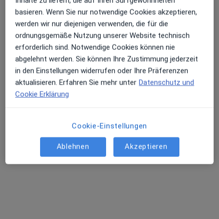
Inhalte zu liefern, die auf Ihren Surfgewohnheiten
basieren. Wenn Sie nur notwendige Cookies akzeptieren,
Dr. med. Beata Tari
werden wir nur diejenigen verwenden, die für die
Kinder- und Jugendärztin
ordnungsgemäße Nutzung unserer Website technisch
185 Bewertungen
erforderlich sind. Notwendige Cookies können nie
abgelehnt werden. Sie können Ihre Zustimmung jederzeit
in den Einstellungen widerrufen oder Ihre Präferenzen
Zu Google
Berliner Str. 79, Offenbach am Main
•
aktualisieren. Erfahren Sie mehr unter
Datenschutz und
Maps
Cookie Erklärung
Praxis Dr.med. Christian Kasper
Dieser Arzt bzw. diese Ärztin bietet keine Online-Terminbuchung an diesem Standort an.
Cookie-Einstellungen
Terminanfrage senden
Ablehnen
Akzeptieren