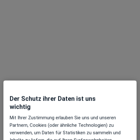
Doris Depner
Kinder- und Jugendärztin, Kinder- und
Jugendlichenpsychotherapeutin
95 Bewertungen
Zu Google
Berliner Str. 79, Offenbach am Main
•
Maps
Praxis Dr.med. Christian Kasper
Dieser Arzt bzw. diese Ärztin bietet keine Online-Terminbuchung an diesem Standort an.
Terminanfrage senden
Der Schutz ihrer Daten ist uns
wichtig
Mit Ihrer Zustimmung erlauben Sie uns und unseren
Partnern, Cookies (oder ähnliche Technologien) zu
verwenden, um Daten für Statistiken zu sammeln und