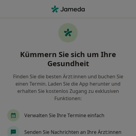
Ha
Kinder- Und Jugendarzt • Offenbach am Main, Hessen
Filter & Sortierung
• 1
Zu Google Map
Empfohlene Kinderärzte &
Kümmern Sie sich um Ihre
Jugendmediziner für Privat versichert in
Offenbach am Main
Gesundheit
Wie wir die Suchergebnisse sortieren
Finden Sie die besten Ärzt:innen und buchen Sie
einen Termin. Laden Sie die App herunter und
erhalten Sie kostenlos Zugang zu exklusiven
Funktionen:
Verwalten Sie Ihre Termine einfach
Senden Sie Nachrichten an Ihre Ärzt:innen
Dr. med. Christian Kasper