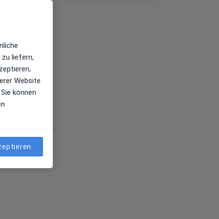
nliche
zu liefern,
zeptieren,
erer Website
 Sie können
en
zeptieren