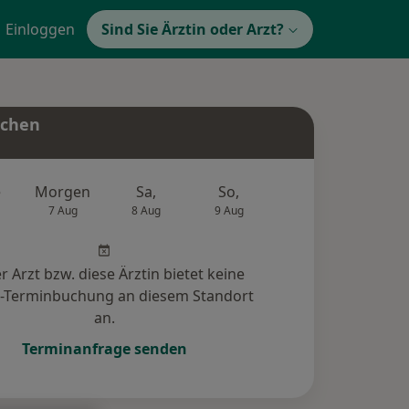
Einloggen
Sind Sie Ärztin oder Arzt?
uchen
e
Morgen
Sa,
So,
Mo,
Di,
7 Aug
8 Aug
9 Aug
10 Aug
11 Au
r Arzt bzw. diese Ärztin bietet keine
e-Terminbuchung an diesem Standort
an.
Terminanfrage senden