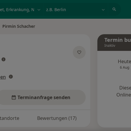
et, Erkrankung, Name
z.B. Berlin
Pirmin Schacher
dt ändern
Termin b
Inaktiv
über Spezialisierungen
Heut
6 Aug
gen
Diese
Onlin
Terminanfrage senden
tandorte
Bewertungen (17)