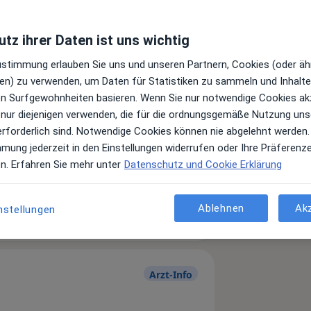
tz ihrer Daten ist uns wichtig
Zustimmung erlauben Sie uns und unseren Partnern, Cookies (oder äh
en) zu verwenden, um Daten für Statistiken zu sammeln und Inhalte 
ren Surfgewohnheiten basieren. Wenn Sie nur notwendige Cookies ak
 nur diejenigen verwenden, die für die ordnungsgemäße Nutzung uns
erforderlich sind. Notwendige Cookies können nie abgelehnt werden.
mmung jederzeit in den Einstellungen widerrufen oder Ihre Präferenz
Leistungen und Kosten
en. Erfahren Sie mehr unter
Datenschutz und Cookie Erklärung
e Informationen über Leistungen
ügt.
Ablehnen
Ak
nstellungen
Arzt-Info