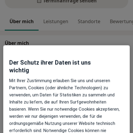
Terminanfrage senden
Über mich
Leistungen
Standorte
Bewertun
Über mich
Herzlich willkommen
Mein Team und ich bieten Psychotherapie
Der Schutz ihrer Daten ist uns
(Verhaltenstherapie) für Kinder, Jugendliche und junge
wichtig
Erwachsene (0 bis 21 Jahre) an: https://www.praxis-
Mit Ihrer Zustimmung erlauben Sie uns und unseren
viktoria.de
Partnern, Cookies (oder ähnliche Technologien) zu
Die Verhaltenstherapie hat sich in wissenschaftlichen
verwenden, um Daten für Statistiken zu sammeln und
Studien als wirksam erwiesen, ist durch die
Inhalte zu liefern, die auf Ihren Surfgewohnheiten
Krankenkassen anerkannt und für die Behandlung
basieren. Wenn Sie nur notwendige Cookies akzeptieren,
einer Vielzahl von Störungsbildern bei Kindern und
Über mich
mehr
werden wir nur diejenigen verwenden, die für die
Jugendlichen sehr gut geeignet.
ordnungsgemäße Nutzung unserer Website technisch
Der Einbezug der Eltern bei jüngeren Kindern ist ein
Hauptsächlich behandelte Krankheiten
erforderlich sind. Notwendige Cookies können nie
wichtiger Baustein in der Therapie.