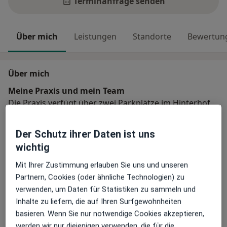
Terminanfrage senden
Über mich
Leistungen
Standorte
Bewertun
Über mich
Meine Praxis und mein Team
Die Praxis verfügt über zwei Parkplätze im Hinterhof,
Meine liebe Mitarbeiterin ist Elena Schmiers
Der Schutz ihrer Daten ist uns
Hauptsächlich behandelte Krankheiten
wichtig
Rückenschmerzen
Nackenschmerzen
Mit Ihrer Zustimmung erlauben Sie uns und unseren
a11y_sr_more_di
Erschöpfung
Burnout
Migräne
+8
Partnern, Cookies (oder ähnliche Technologien) zu
verwenden, um Daten für Statistiken zu sammeln und
Patienten, die ich behandle
Inhalte zu liefern, die auf Ihren Surfgewohnheiten
Erwachsene
basieren. Wenn Sie nur notwendige Cookies akzeptieren,
Kinder
werden wir nur diejenigen verwenden, die für die