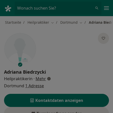
Ha
Wonach suchen Sie?
Startseite
Heilpraktiker
Dortmund
Adriana Biedr
Stadt ändern
Stadt ändern
Adriana Biedrzycki
über Spezialisierungen
Heilpraktikerin
·
Mehr
Dortmund
1 Adresse
Kontaktdaten anzeigen