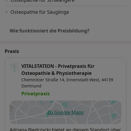
Osteopathie für Schwangere
Osteopathie für Säuglinge
Wie funktioniert die Preisbildung?
Praxis
VITALSTATION - Privatpraxis für
Osteopathie & Physiotherapie
Chemnitzer Straße 14,
Innenstadt-West
, 44139
Dortmund
Privatpraxis
Zu Google Maps
öffnet in einer neuen Registe
Verfügbarkeit
Adriana Biedrzycki bietet an diesem Standort über