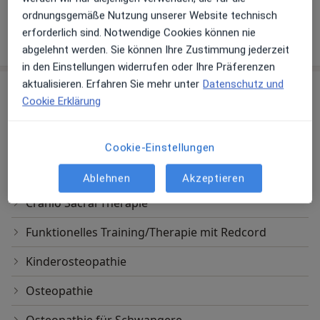
ordnungsgemäße Nutzung unserer Website technisch
erforderlich sind. Notwendige Cookies können nie
Mehr Details anzeigen
über Erfahrungen
abgelehnt werden. Sie können Ihre Zustimmung jederzeit
in den Einstellungen widerrufen oder Ihre Präferenzen
aktualisieren. Erfahren Sie mehr unter
Datenschutz und
Leistungen & Kosten
Cookie Erklärung
Andere Leistungen
Behandlung von Tinnitus
Cookie-Einstellungen
Bewegungstherapie
Ablehnen
Akzeptieren
Cranio Sacral Therapie
Funktionelles Training/Therapie mit Redcord
Kinderosteopathie
Osteopathie