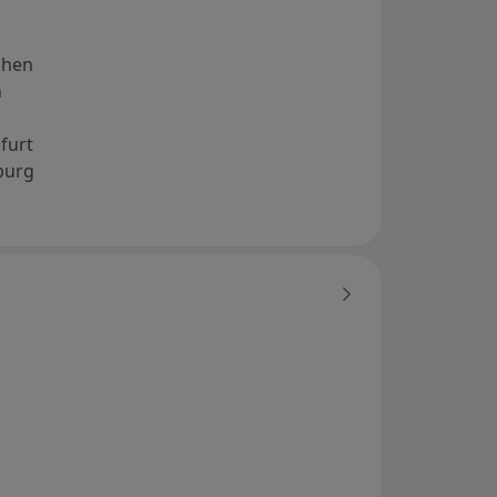
chen
n
furt
burg