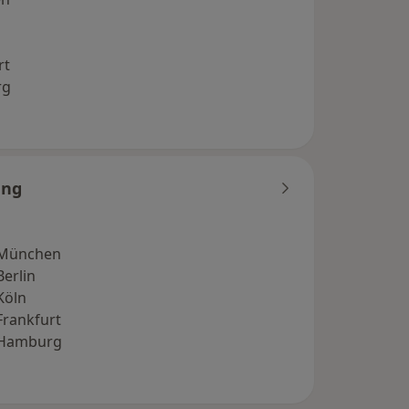
rt
rg
ung
 München
erlin
Köln
rankfurt
 Hamburg