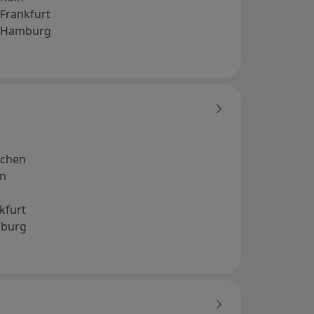
Frankfurt
 Hamburg
nchen
in
kfurt
mburg