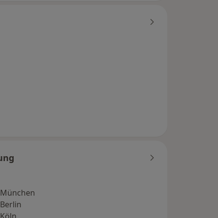
ung
 München
Berlin
Köln