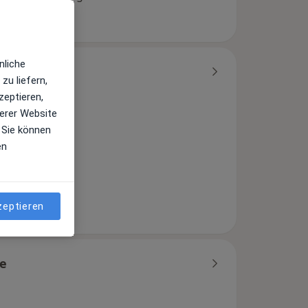
nliche
zu liefern,
zeptieren,
erer Website
hen
 Sie können
en
urt
urg
zeptieren
e