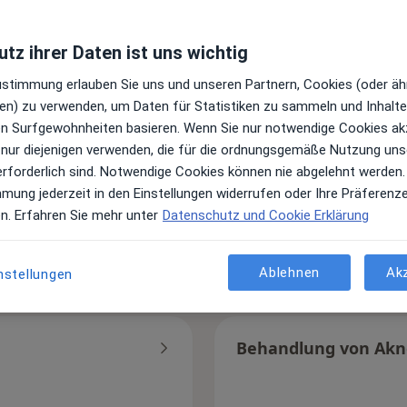
mehr »
tz ihrer Daten ist uns wichtig
Zustimmung erlauben Sie uns und unseren Partnern, Cookies (oder äh
erden
Arthrosetherapie
en) zu verwenden, um Daten für Statistiken zu sammeln und Inhalte 
ren Surfgewohnheiten basieren. Wenn Sie nur notwendige Cookies ak
 nur diejenigen verwenden, die für die ordnungsgemäße Nutzung uns
 München
Arthrosetherapie Münc
erforderlich sind. Notwendige Cookies können nie abgelehnt werden.
erlin
Arthrosetherapie Berlin
mmung jederzeit in den Einstellungen widerrufen oder Ihre Präferenz
Köln
Arthrosetherapie Köln
en. Erfahren Sie mehr unter
Datenschutz und Cookie Erklärung
Frankfurt
Arthrosetherapie Frankf
n Hamburg
Arthrosetherapie Hamb
Ablehnen
Ak
nstellungen
mehr »
Behandlung von Akn