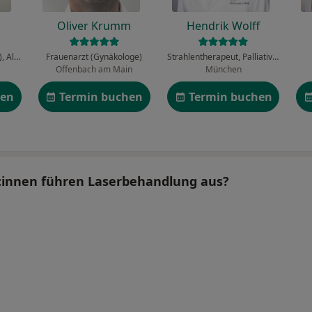
Oliver Krumm
Hendrik Wolff
Hautarzt (Dermatologe), Allergologe, Ambulantes Operationszentrum
Frauenarzt (Gynäkologe)
Strahlentherapeut, Palliativmediziner
Offenbach am Main
München
hen
Termin buchen
Termin buchen
r:innen führen Laserbehandlung aus?