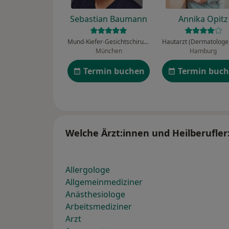
Sebastian Baumann
Annika Opitz
Mund-Kiefer-Gesichtschirurg, Oralchirurg, Zahnarzt
München
Hamburg
Termin buchen
Termin buc
Welche Ärzt:innen und Heilberufle
Allergologe
Allgemeinmediziner
Anästhesiologe
Arbeitsmediziner
Arzt