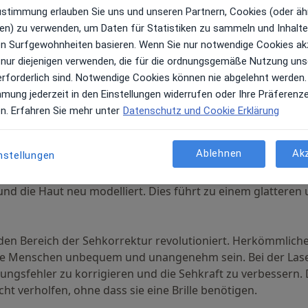
führen oft zu Hautreizungen. Die Laserhaarentfernung hi
Zustimmung erlauben Sie uns und unseren Partnern, Cookies (oder äh
d ihr Wachstum hemmt. Das Ergebnis ist eine glattere und haa
en) zu verwenden, um Daten für Statistiken zu sammeln und Inhalte 
ren Surfgewohnheiten basieren. Wenn Sie nur notwendige Cookies ak
weiterer Bereich, in dem sich die Laserbehandlung als äuße
 nur diejenigen verwenden, die für die ordnungsgemäße Nutzung uns
 verschiedenen Gründen, und eine Laserbehandlung bietet 
erforderlich sind. Notwendige Cookies können nie abgelehnt werden.
Der Laser spaltet die Farbpartikel auf, so dass der Körper 
mmung jederzeit in den Einstellungen widerrufen oder Ihre Präferenz
r Tätowierung können mehrere Sitzungen erforderlich sein
en. Erfahren Sie mehr unter
Datenschutz und Cookie Erklärung
Ablehnen
Ak
nstellungen
r Narbenreduzierung eingesetzt. Narben können durch vers
Akne. Die Lasertechnologie kann dazu beitragen, das Ersc
und die Haut neu modelliert. Dies führt zu einem glattere
en Bereich der Sehkorrektur revolutioniert. Herkömmliche
iele Menschen unbequem und unangenehm sein. Bei der Lase
ngsfehler zu korrigieren und die Sehkraft zu verbessern. 
ht verholfen, ohne dass sie eine Brille benötigen.