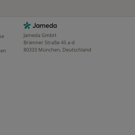
Kontakt
Jameda - Startseite
Jameda GmbH
se
Brienner Straße 45 a-d
80333 München, Deutschland
gen