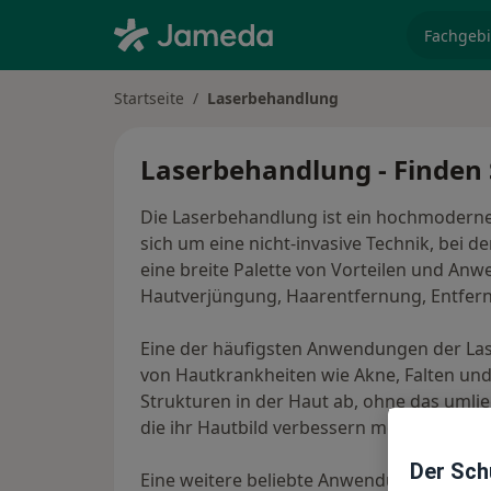
Fachgebi
Startseite
Laserbehandlung
Laserbehandlung - Finden S
Die Laserbehandlung ist ein hochmodernes
sich um eine nicht-invasive Technik, bei 
eine breite Palette von Vorteilen und An
Hautverjüngung, Haarentfernung, Entfer
Eine der häufigsten Anwendungen der Lase
von Hautkrankheiten wie Akne, Falten un
Strukturen in der Haut ab, ohne das uml
die ihr Hautbild verbessern möchten.
Der Schu
Eine weitere beliebte Anwendung der La