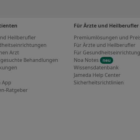
tienten
Für Ärzte und Heilberufler
nd Heilberufler
Premiumlösungen und Prei
heitseinrichtungen
Für Ärzte und Heilberufler
nen Arzt
Für Gesundheitseinrichtun
 gesuchte Behandlungen
Noa Notes
neu
nkungen
Wissensdatenbank
Jameda Help Center
 App
Sicherheitsrichtlinien
en-Ratgeber