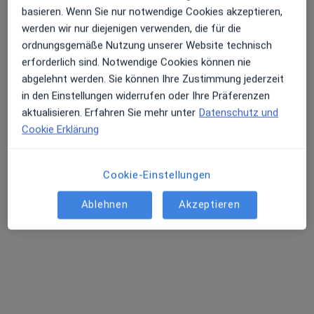
basieren. Wenn Sie nur notwendige Cookies akzeptieren,
Terminanfrage senden
werden wir nur diejenigen verwenden, die für die
ordnungsgemäße Nutzung unserer Website technisch
erforderlich sind. Notwendige Cookies können nie
abgelehnt werden. Sie können Ihre Zustimmung jederzeit
in den Einstellungen widerrufen oder Ihre Präferenzen
aktualisieren. Erfahren Sie mehr unter
Datenschutz und
Cookie Erklärung
Cookie-Einstellungen
Dr. med. Stephan Venz
Ablehnen
Akzeptieren
Radiologe, Nuklearmediziner
581 Bewertungen
Lindwurmstr. 3, München
•
Zu Google Maps
überörtl. Praxis PD.Dr.med. Stephan Venz Facharzt für Nuklearmedizin
Dieser Arzt bzw. diese Ärztin bietet keine Online-Terminbuchung an diesem Standort an.