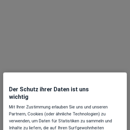
Dr. med. Sven Walter, FEBNM
·
Mehr
Radiologe, Nuklearmediziner
13 Bewertungen
Adresse
Videosprechstunde
Der Schutz ihrer Daten ist uns
wichtig
Rosenheimer Str. 30, München
•
Zu Google Maps
Mit Ihrer Zustimmung erlauben Sie uns und unseren
Primenostics München medneo Diagnostikzentrum Dr.med. Sven Walter
Partnern, Cookies (oder ähnliche Technologien) zu
Privatpraxis
verwenden, um Daten für Statistiken zu sammeln und
Inhalte zu liefern, die auf Ihren Surfgewohnheiten
Dieser Arzt bzw. diese Ärztin bietet keine Online-Terminbuchung an diesem Standort an.