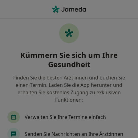
Ha
Mrt (Kernspintomographie) • München, Bayern
Filter & Sortierung
• 1
Zu Google Map
MRT (Kernspintomographie), München
Kümmern Sie sich um Ihre
Wie wir die Suchergebnisse sortieren
Gesundheit
Finden Sie die besten Ärzt:innen und buchen Sie
Welche Terminart möchten Sie buchen?
einen Termin. Laden Sie die App herunter und
MRT (Kernspintomographie)
erhalten Sie kostenlos Zugang zu exklusiven
Funktionen:
Verwalten Sie Ihre Termine einfach
Senden Sie Nachrichten an Ihre Ärzt:innen