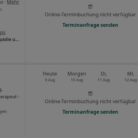
·
Mehr
ut
n
Online-Terminbuchung nicht verfügbar
Terminanfrage senden
aps
Orthopedics- Jonas Tecle Facharzt für Orthopädie und Unfallchirurgie im verifyMED Facharztzentrum
Heute
Morgen
Di,
Mi,
9 Aug
10 Aug
11 Aug
12 Aug
g,
·
herapeut
Online-Terminbuchung nicht verfügbar
gen
Terminanfrage senden