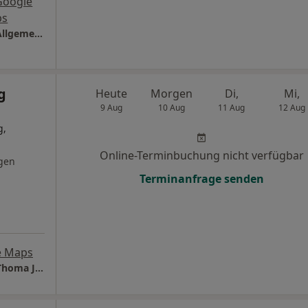
Google
ps
Arztpraxis Christian Schmauß Facharzt für Allgemeinmedizin
g
Heute
Morgen
Di,
Mi,
9 Aug
10 Aug
11 Aug
12 Aug
g,
Online-Terminbuchung nicht verfügbar
gen
Terminanfrage senden
e Maps
Orthopädische Gem.Praxis Dres. Wolfgang Thoma Jens Herresthal Stephan Müller