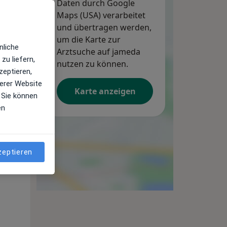
Daten durch Google
Maps (USA) verarbeitet
und übertragen werden,
um die Karte zur
nliche
Arztsuche auf jameda
zu liefern,
nutzen zu können.
zeptieren,
erer Website
Karte anzeigen
 Sie können
en
zeptieren
Do,
Fr,
Sa,
13 Aug
14 Aug
15 Aug