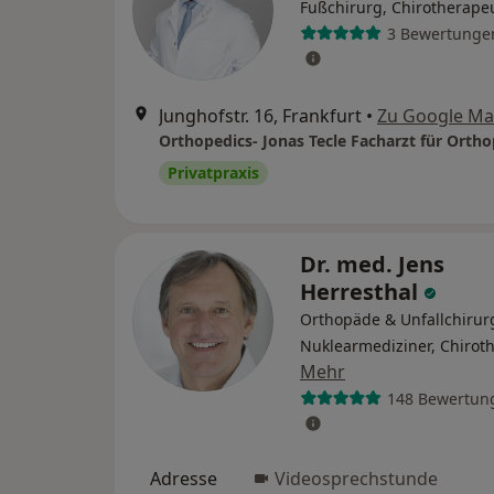
Fußchirurg, Chirotherape
3 Bewertunge
Junghofstr. 16, Frankfurt
•
Zu Google M
Privatpraxis
Dr. med. Jens
Herresthal
Orthopäde & Unfallchirur
Nuklearmediziner, Chirot
Mehr
148 Bewertun
Adresse
Videosprechstunde