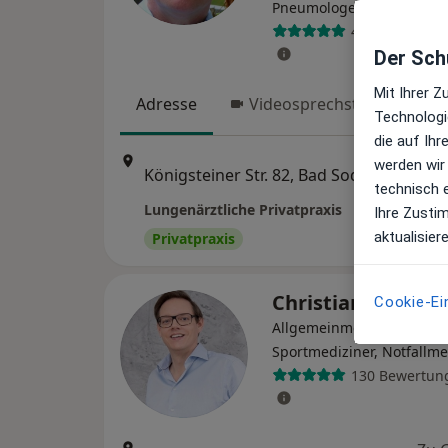
Pneumologe
44 Bewertung
Der Schu
Mit Ihrer 
Adresse
Videosprechstunde
Technologi
die auf Ih
Zu 
werden wir
Königsteiner Str. 82, Bad Soden am Taunus
•
Map
technisch 
Lungenärztliche Privatpraxis
Ihre Zusti
aktualisier
Privatpraxis
Christian Schma
Cookie-Ei
Allgemeinmediziner,
Sportmediziner, Notfallme
130 Bewertun