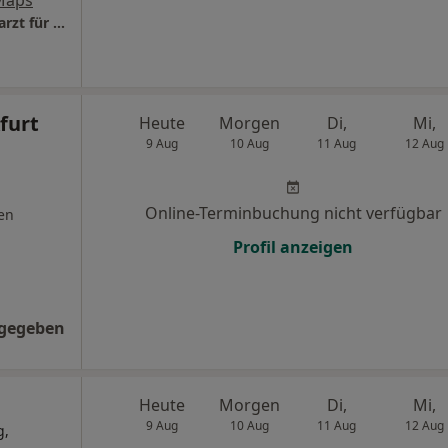
Maps
Privatpraxis Dr.med. Wolfgang Gehrke Facharzt für Orthopädie
furt
Heute
Morgen
Di,
Mi,
9 Aug
10 Aug
11 Aug
12 Aug
Online-Terminbuchung nicht verfügbar
en
Profil anzeigen
ngegeben
Heute
Morgen
Di,
Mi,
9 Aug
10 Aug
11 Aug
12 Aug
g,