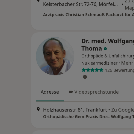
Zu 
Kelsterbacher Str. 72-76, Mörfelden-Walldorf
•
Ma
Dr. med. Wolfgan
Thoma
Orthopäde & Unfallchirur
·
Mehr
Nuklearmediziner
126 Bewertun
Adresse
Videosprechstunde
Holzhausenstr. 81, Frankfurt
•
Zu Googl