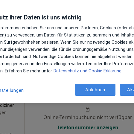
en
Telefonnummer anzeigen
tz ihrer Daten ist uns wichtig
Zustimmung erlauben Sie uns und unseren Partnern, Cookies (oder äh
en) zu verwenden, um Daten für Statistiken zu sammeln und Inhalte 
ren Surfgewohnheiten basieren. Wenn Sie nur notwendige Cookies ak
Google
 nur diejenigen verwenden, die für die ordnungsgemäße Nutzung uns
s
erforderlich sind. Notwendige Cookies können nie abgelehnt werden.
mmung jederzeit in den Einstellungen widerrufen oder Ihre Präferenz
en. Erfahren Sie mehr unter
Datenschutz und Cookie Erklärung
uß
Ablehnen
Ak
Heute
Morgen
Di,
Mi,
nstellungen
9 Aug
10 Aug
11 Aug
12 Aug
diziner
gen
Online-Terminbuchung nicht verfügbar
Telefonnummer anzeigen