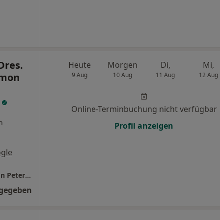
Dres.
Heute
Morgen
Di,
Mi,
omon
9 Aug
10 Aug
11 Aug
12 Aug
.
Online-Terminbuchung nicht verfügbar
n
Profil anzeigen
gle
ORTHO-ONE GbR Dres. Dominik von Salomon Peter Kwasniok Andreas Hild u.w.
ngegeben