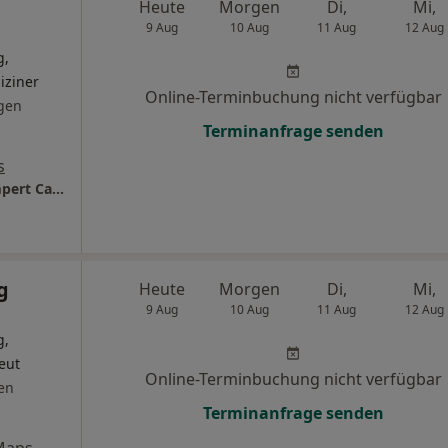
Heute
Morgen
Di,
Mi,
9 Aug
10 Aug
11 Aug
12 Aug
g,
iziner
Online-Terminbuchung nicht verfügbar
gen
Terminanfrage senden
s
LUMEDIS - Ihre Orthopäden Dr. Nicolas Gumpert Carmen Heinz Dr. Franziska Zwecker u.w.
g
Heute
Morgen
Di,
Mi,
9 Aug
10 Aug
11 Aug
12 Aug
g,
eut
Online-Terminbuchung nicht verfügbar
en
Terminanfrage senden