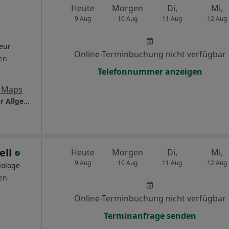
Heute
Morgen
Di,
Mi,
9 Aug
10 Aug
11 Aug
12 Aug
eur
Online-Terminbuchung nicht verfügbar
en
Telefonnummer anzeigen
 Maps
Praxis Dr.med. Thomas Heddäus Facharzt für Allgemeinmedizin
ell
Heute
Morgen
Di,
Mi,
9 Aug
10 Aug
11 Aug
12 Aug
iologe
en
Online-Terminbuchung nicht verfügbar
Terminanfrage senden