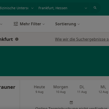
et, Erkrankung, Name
z.B. Berlin
Mehr Filter
Sortierung
nkfurt
Wie wir die Suchergebnisse s
Brauner
Heute
Morgen
Di,
Mi,
9 Aug
10 Aug
11 Aug
12 Aug
Online-Terminbuchung nicht verfügbar