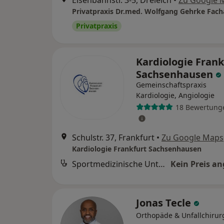
Eisenbahnstr. 3-5, Dreieich
•
Zu Google 
Privatpraxis
Kardiologie Frank
Sachsenhausen
Gemeinschaftspraxis
Kardiologie, Angiologie
18 Bewertung
Schulstr. 37, Frankfurt
•
Zu Google Maps
Kardiologie Frankfurt Sachsenhausen
Sportmedizinische Untersuchung
Kein Preis a
Jonas Tecle
Orthopäde & Unfallchirur