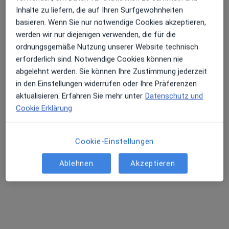
Inhalte zu liefern, die auf Ihren Surfgewohnheiten
basieren. Wenn Sie nur notwendige Cookies akzeptieren,
Dr. Khaled Chamsiddin
werden wir nur diejenigen verwenden, die für die
·
Mehr
Zahnarzt
ordnungsgemäße Nutzung unserer Website technisch
53 Bewertungen
erforderlich sind. Notwendige Cookies können nie
abgelehnt werden. Sie können Ihre Zustimmung jederzeit
in den Einstellungen widerrufen oder Ihre Präferenzen
Reuterweg 98, Frankfurt
•
Zu Google Maps
aktualisieren. Erfahren Sie mehr unter
Datenschutz und
Praxis Khaled Chamsiddin Zahnarzt
Cookie Erklärung
Dieser Arzt bzw. diese Ärztin bietet keine Online-Terminbuchung an diesem Standort an.
Terminanfrage senden
Cookie-Einstellungen
Ablehnen
Akzeptieren