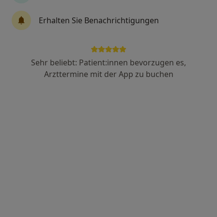
Erhalten Sie Benachrichtigungen
M.Sc. Rasha Al-Momany
·
Mehr
Zahnärztin
153 Bewertungen
Sehr beliebt: Patient:innen bevorzugen es,
Arzttermine mit der App zu buchen
Zu Google
Mörfelder Landstraße 216, Frankfurt
•
Maps
Zahnarztpraxis Al-Momany M.Sc.
Dieser Arzt bzw. diese Ärztin bietet keine Online-Terminbuchung an diesem Standort an.
Terminanfrage senden