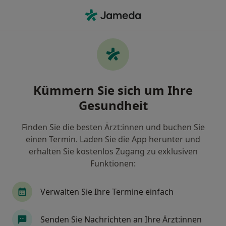
Ha
Angstpatient Zahnarztangst • Frankfurt, Hessen
Filter & Sortierung
• 1
Zu Google Map
Angstpatient/Zahnarztangst, Frankfurt
Kümmern Sie sich um Ihre
Wie wir die Suchergebnisse sortieren
Gesundheit
Finden Sie die besten Ärzt:innen und buchen Sie
Welche Terminart möchten Sie buchen?
einen Termin. Laden Sie die App herunter und
Angstpatient/Zahnarztangst
erhalten Sie kostenlos Zugang zu exklusiven
Funktionen:
Verwalten Sie Ihre Termine einfach
Senden Sie Nachrichten an Ihre Ärzt:innen