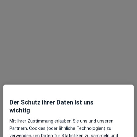
Barbara Ceply
·
Mehr
Zahnärztin
37 Bewertungen
Jungmannstr. 16, Frankfurt
•
Zu Google Maps
Praxis Barbara Ceply Zahnärztin
Dieser Arzt bzw. diese Ärztin bietet keine Online-Terminbuchung an diesem Standort an.
Terminanfrage senden
Der Schutz ihrer Daten ist uns
wichtig
Mit Ihrer Zustimmung erlauben Sie uns und unseren
Partnern, Cookies (oder ähnliche Technologien) zu
verwenden, um Daten für Statistiken zu sammeln und