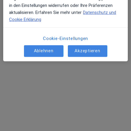
in den Einstellungen widerrufen oder Ihre Präferenzen
Dr. med. Omar Habib
aktualisieren. Erfahren Sie mehr unter
Datenschutz und
Augenarzt
Cookie Erklärung
6 Bewertungen
Cookie-Einstellungen
Öjendorfer Damm 50, Hamburg
•
Zu Google Maps
Praxis Dr.med. Omar Habib Facharzt für Augenheilkunde
Ablehnen
Akzeptieren
Dieser Arzt bzw. diese Ärztin bietet keine Online-Terminbuchung an diesem Standort an.
Terminanfrage senden