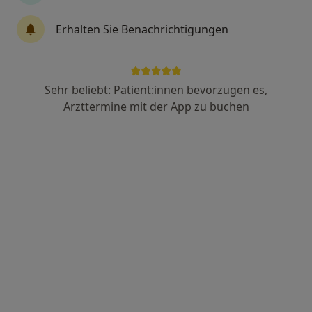
Erhalten Sie Benachrichtigungen
Dr. med. Serife Citak
Augenärztin
24 Bewertungen
Sehr beliebt: Patient:innen bevorzugen es,
Arzttermine mit der App zu buchen
Weidenallee 1, Hamburg
•
Zu Google Maps
Praxis Dr.med. Jörg Fischer Facharzt für Augenheilkunde
Dieser Arzt bzw. diese Ärztin bietet keine Online-Terminbuchung an diesem Standort an.
Terminanfrage senden