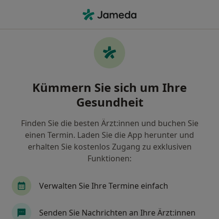
Ha
Sehschule Sehtest • Hamburg, Hamburg
Filter & Sortierung
• 1
Zu Google Map
Sehschule / Sehtest, Hamburg
Kümmern Sie sich um Ihre
Wie wir die Suchergebnisse sortieren
Gesundheit
Finden Sie die besten Ärzt:innen und buchen Sie
Welche Terminart möchten Sie buchen?
einen Termin. Laden Sie die App herunter und
Sehschule / Sehtest
erhalten Sie kostenlos Zugang zu exklusiven
Funktionen:
Verwalten Sie Ihre Termine einfach
Senden Sie Nachrichten an Ihre Ärzt:innen