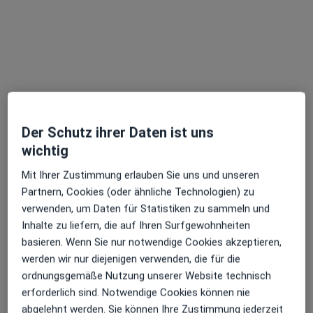
Dr. med. Alcimara Soares-Wulf
Augenärztin
34 Bewertungen
Lange Reihe 39, Hamburg
•
Zu Google Maps
Praxis Dr.med. Alcimara Soares-Wulf Fachärztin für Augenheilkunde
Der Schutz ihrer Daten ist uns
wichtig
Dieser Arzt bzw. diese Ärztin bietet keine Online-Terminbuchung an diesem Standort an.
Mit Ihrer Zustimmung erlauben Sie uns und unseren
Terminanfrage senden
Partnern, Cookies (oder ähnliche Technologien) zu
verwenden, um Daten für Statistiken zu sammeln und
Inhalte zu liefern, die auf Ihren Surfgewohnheiten
basieren. Wenn Sie nur notwendige Cookies akzeptieren,
werden wir nur diejenigen verwenden, die für die
ordnungsgemäße Nutzung unserer Website technisch
erforderlich sind. Notwendige Cookies können nie
abgelehnt werden. Sie können Ihre Zustimmung jederzeit