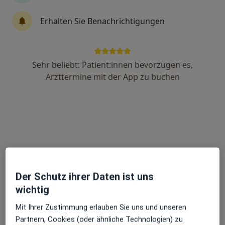
Erhalten Sie Benachrichtigungen
Dr. med. Verena Bhakdi-Gerl
Augenärztin
104 Bewertungen
Sehr beliebt: Patient:innen bevorzugen es,
Arzttermine mit der App zu buchen
Lindenallee 8, Essen
•
Zu Google Maps
MVZ Lindenallee GmbH
Dieser Arzt bzw. diese Ärztin bietet keine Online-Terminbuchung an diesem Standort an.
Terminanfrage senden
Der Schutz ihrer Daten ist uns
wichtig
Mit Ihrer Zustimmung erlauben Sie uns und unseren
Partnern, Cookies (oder ähnliche Technologien) zu