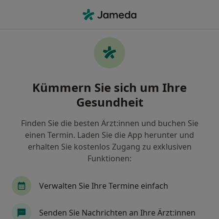
Ha
Sehschule Sehtest • Essen, Nordrhein-Westfalen
Filter & Sortierung
• 1
Zu Google Map
Sehschule / Sehtest, Essen
Kümmern Sie sich um Ihre
Wie wir die Suchergebnisse sortieren
Gesundheit
Finden Sie die besten Ärzt:innen und buchen Sie
Welche Terminart möchten Sie buchen?
einen Termin. Laden Sie die App herunter und
Sehschule / Sehtest
erhalten Sie kostenlos Zugang zu exklusiven
Funktionen:
Verwalten Sie Ihre Termine einfach
Senden Sie Nachrichten an Ihre Ärzt:innen