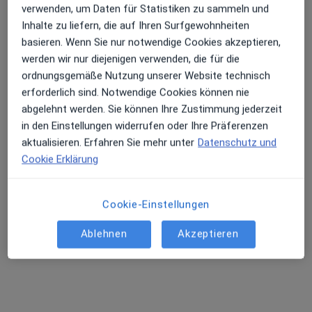
verwenden, um Daten für Statistiken zu sammeln und
Inhalte zu liefern, die auf Ihren Surfgewohnheiten
basieren. Wenn Sie nur notwendige Cookies akzeptieren,
Dr. med. Orlin Valentinov Velinov
werden wir nur diejenigen verwenden, die für die
Augenarzt
ordnungsgemäße Nutzung unserer Website technisch
44 Bewertungen
erforderlich sind. Notwendige Cookies können nie
abgelehnt werden. Sie können Ihre Zustimmung jederzeit
Lindenallee 8, Essen
•
Zu Google Maps
in den Einstellungen widerrufen oder Ihre Präferenzen
MVZ Lindenallee GmbH
aktualisieren. Erfahren Sie mehr unter
Datenschutz und
Dieser Arzt bzw. diese Ärztin bietet keine Online-Terminbuchung an diesem Standort an.
Cookie Erklärung
Terminanfrage senden
Cookie-Einstellungen
Ablehnen
Akzeptieren