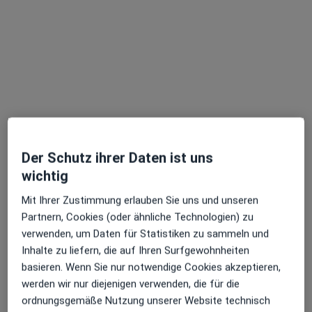
Dr. med. Svenja Giessler
·
Mehr
Plastische & Ästhetische Chirurgin
407 Bewertungen
Der Schutz ihrer Daten ist uns
wichtig
Zu Google
Mit Ihrer Zustimmung erlauben Sie uns und unseren
Prinzregentenstraße 74, München
•
Maps
Partnern, Cookies (oder ähnliche Technologien) zu
Praxis Dr.med. Svenja Giessler Fachärztin für Plastische- und Ästhetische Chirurgie
verwenden, um Daten für Statistiken zu sammeln und
Privatpraxis
Inhalte zu liefern, die auf Ihren Surfgewohnheiten
basieren. Wenn Sie nur notwendige Cookies akzeptieren,
Dieser Arzt bzw. diese Ärztin bietet keine Online-Terminbuchung an diesem Standort an.
werden wir nur diejenigen verwenden, die für die
Terminanfrage senden
ordnungsgemäße Nutzung unserer Website technisch