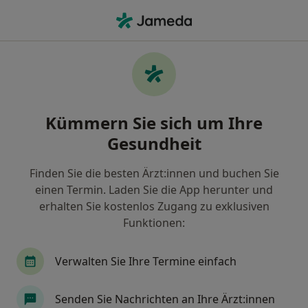
Ha
Brustvergrößerung (Beratung) • München, Bayern
Filter & Sortierung
• 1
Zu Google Map
Brustvergrößerung (Beratung), München
Kümmern Sie sich um Ihre
Wie wir die Suchergebnisse sortieren
Gesundheit
Finden Sie die besten Ärzt:innen und buchen Sie
Nach welchem Fachgebiet suchen Sie?
einen Termin. Laden Sie die App herunter und
Plastischer & Ästhetischer Chirurg
Handchiru
erhalten Sie kostenlos Zugang zu exklusiven
Funktionen:
Verwalten Sie Ihre Termine einfach
Senden Sie Nachrichten an Ihre Ärzt:innen