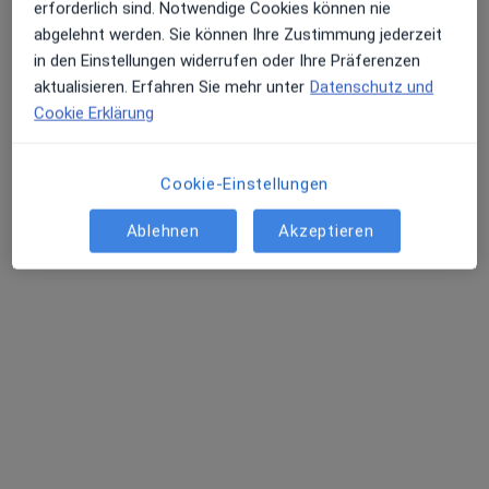
erforderlich sind. Notwendige Cookies können nie
abgelehnt werden. Sie können Ihre Zustimmung jederzeit
in den Einstellungen widerrufen oder Ihre Präferenzen
aktualisieren. Erfahren Sie mehr unter
Datenschutz und
Cookie Erklärung
Cookie-Einstellungen
Dr. med. univ. Eugen Spirk - Privatpraxis
Ablehnen
Akzeptieren
Plastischer & Ästhetischer Chirurg, Notfallmediziner, Chirurg
437 Bewertungen
Adresse
Videosprechstunde
Tal 15 / 3.OG, München
•
Zu Google Maps
Praxis Dr. Eugen Spirk Facharzt für Plastische- und Ästhetische Chirurgie
Dieser Arzt bzw. diese Ärztin bietet keine Online-Terminbuchung an diesem Standort an.