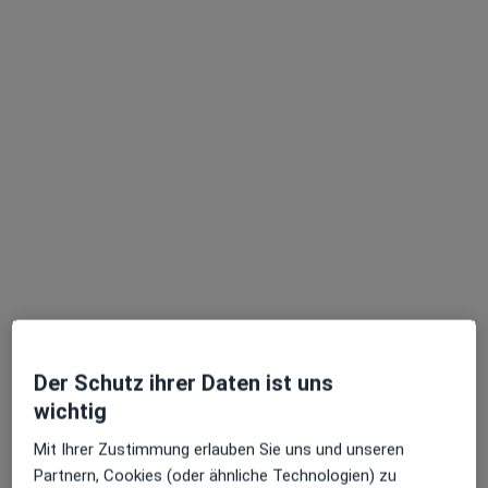
Terminanfrage senden
Tanja Neubauer
Heilpraktikerin für Psychotherapie
58 Bewertungen
Der Schutz ihrer Daten ist uns
wichtig
Adresse
Videosprechstunde
Mit Ihrer Zustimmung erlauben Sie uns und unseren
Ganghoferstr. 80, München
•
Zu Google Maps
Partnern, Cookies (oder ähnliche Technologien) zu