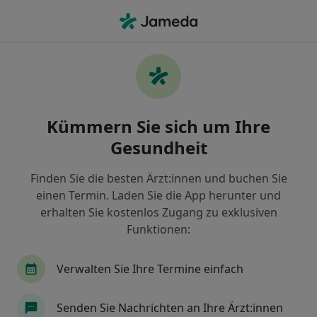
Ha
Psychotherapie • München, Bayern
Filter & Sortierung
• 1
Zu Google Map
Psychotherapie, München
Kümmern Sie sich um Ihre
Wie wir die Suchergebnisse sortieren
Gesundheit
Finden Sie die besten Ärzt:innen und buchen Sie
Welche Terminart möchten Sie buchen?
einen Termin. Laden Sie die App herunter und
Psychotherapie
Psychotherapie (Erstgespräch
erhalten Sie kostenlos Zugang zu exklusiven
Funktionen:
Verwalten Sie Ihre Termine einfach
Senden Sie Nachrichten an Ihre Ärzt:innen