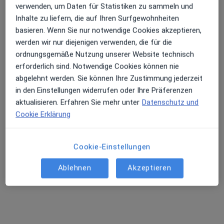
Praxis Tanja Neubauer Heilprakt. für Psychotherapie
verwenden, um Daten für Statistiken zu sammeln und
Inhalte zu liefern, die auf Ihren Surfgewohnheiten
Privatpraxis
basieren. Wenn Sie nur notwendige Cookies akzeptieren,
Dieser Arzt bzw. diese Ärztin bietet keine Online-Terminbuchung an diesem Standort an.
werden wir nur diejenigen verwenden, die für die
ordnungsgemäße Nutzung unserer Website technisch
Terminanfrage senden
erforderlich sind. Notwendige Cookies können nie
abgelehnt werden. Sie können Ihre Zustimmung jederzeit
in den Einstellungen widerrufen oder Ihre Präferenzen
aktualisieren. Erfahren Sie mehr unter
Datenschutz und
Cookie Erklärung
Cookie-Einstellungen
Ablehnen
Akzeptieren
Dipl.-Psych. Aleksandra Cichecka
Psychologische Psychotherapeutin, Kinder- und
·
Mehr
Jugendlichenpsychotherapeutin, Psychologin
67 Bewertungen