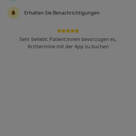
Erhalten Sie Benachrichtigungen
M.Sc. Katharina Zahedi
·
Mehr
Psychologische Psychotherapeutin, Psychologin
39 Bewertungen
Sehr beliebt: Patient:innen bevorzugen es,
Arzttermine mit der App zu buchen
Adresse
Videosprechstunde
Westermühlstr. 26, München
•
Zu Google Maps
Praxis Katharina Zahedi Psycholog. Psychotherapeutin
Privatpraxis
Dieser Arzt bzw. diese Ärztin bietet keine Online-Terminbuchung an diesem Standort an.
Terminanfrage senden