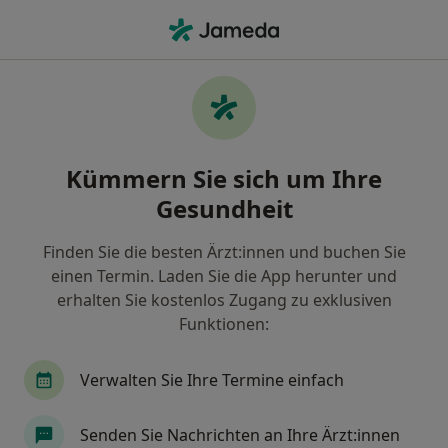
Ha
Parodontitis (Behandlung) • Frankfurt, Hessen
Filter & Sortierung
• 1
Zu Google Map
Parodontitis (Behandlung), Frankfurt
Kümmern Sie sich um Ihre
Wie wir die Suchergebnisse sortieren
Gesundheit
Finden Sie die besten Ärzt:innen und buchen Sie
Welche Terminart möchten Sie buchen?
einen Termin. Laden Sie die App herunter und
Parodontitis (Behandlung)
erhalten Sie kostenlos Zugang zu exklusiven
Funktionen:
Verwalten Sie Ihre Termine einfach
Senden Sie Nachrichten an Ihre Ärzt:innen