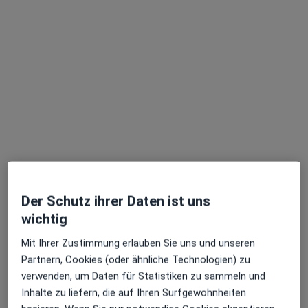
Nada Kaskin
·
Mehr
Zahnärztin
Zu Google
Kleiner Biergrund 11, Offenbach am Main
•
Maps
Zahnarztpraxis Nada Kaskin Zahnärztin
Der Schutz ihrer Daten ist uns
Dieser Arzt bzw. diese Ärztin bietet keine Online-Terminbuchung an diesem Standort an.
wichtig
Terminanfrage senden
Mit Ihrer Zustimmung erlauben Sie uns und unseren
Partnern, Cookies (oder ähnliche Technologien) zu
verwenden, um Daten für Statistiken zu sammeln und
Inhalte zu liefern, die auf Ihren Surfgewohnheiten