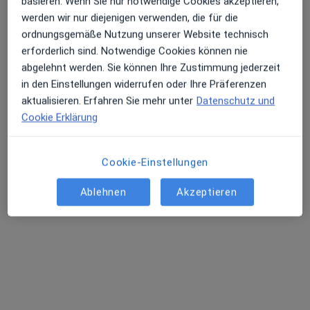
basieren. Wenn Sie nur notwendige Cookies akzeptieren,
werden wir nur diejenigen verwenden, die für die
ordnungsgemäße Nutzung unserer Website technisch
erforderlich sind. Notwendige Cookies können nie
abgelehnt werden. Sie können Ihre Zustimmung jederzeit
in den Einstellungen widerrufen oder Ihre Präferenzen
Abdulsamet Akca
aktualisieren. Erfahren Sie mehr unter
Datenschutz und
·
Mehr
Zahnarzt
Cookie Erklärung
19 Bewertungen
Cookie-Einstellungen
Goethestr. 25, Frankfurt
•
Zu Google Maps
AP- DentalTeam - Goethestraße, Praxis Alfonso Antonio Padilla Nunell
Ablehnen
Akzeptieren
Dieser Arzt bzw. diese Ärztin bietet keine Online-Terminbuchung an diesem Standort an.
Terminanfrage senden