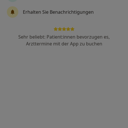
Erhalten Sie Benachrichtigungen
Georgiana-Ariana Welther
·
Mehr
Zahnärztin
302 Bewertungen
Sehr beliebt: Patient:innen bevorzugen es,
Arzttermine mit der App zu buchen
Adresse
Videosprechstunde
Zu Google
Sachsenhäus Landwehrw 203, Frankfurt
•
Maps
Praxis Dr.med.dent. Theodora Welther Zahnärztin
Dieser Arzt bzw. diese Ärztin bietet keine Online-Terminbuchung an diesem Standort an.
Terminanfrage senden