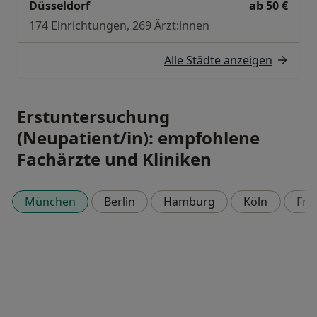
Düsseldorf
ab 50 €
174 Einrichtungen, 269 Ärzt:innen
Alle Städte anzeigen
Erstuntersuchung
(Neupatient/in): empfohlene
Fachärzte und Kliniken
München
Berlin
Hamburg
Köln
Fra