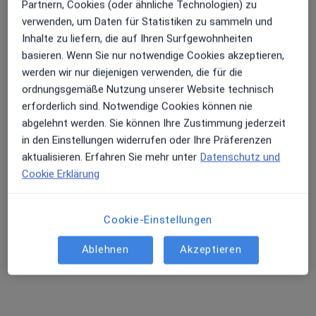
Partnern, Cookies (oder ähnliche Technologien) zu
verwenden, um Daten für Statistiken zu sammeln und
Inhalte zu liefern, die auf Ihren Surfgewohnheiten
basieren. Wenn Sie nur notwendige Cookies akzeptieren,
werden wir nur diejenigen verwenden, die für die
ordnungsgemäße Nutzung unserer Website technisch
erforderlich sind. Notwendige Cookies können nie
MVZ des Uniklinikums Köln gGmbH
abgelehnt werden. Sie können Ihre Zustimmung jederzeit
Medizinisches Versorgungszentrum
in den Einstellungen widerrufen oder Ihre Präferenzen
22 Bewertungen
aktualisieren. Erfahren Sie mehr unter
Datenschutz und
Cookie Erklärung
Joseph-Stelzmann-Str. 24, Köln
•
Zu Google Maps
MVZ des Uniklinikums Köln gGmbH
Cookie-Einstellungen
Akupunktur
Kein Preis angegeben
Ablehnen
Akzeptieren
Keine Online-Terminbuchung über jameda verfügbar
Profil anzeigen