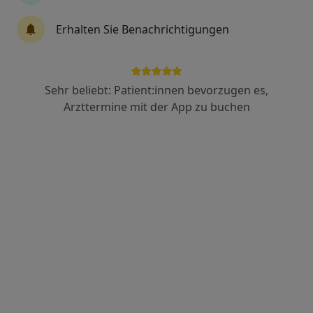
Erhalten Sie Benachrichtigungen
Johannes Hilbrig
·
Mehr
Heilpraktiker
40 Bewertungen
Sehr beliebt: Patient:innen bevorzugen es,
Arzttermine mit der App zu buchen
Adresse 1
Adresse 2
Lütticher Straße 8a, Köln
•
Zu Google Maps
Heilpraxis Johannes Hilbrig
Privatpraxis
Dieser Arzt bzw. diese Ärztin bietet keine Online-Terminbuchung an diesem Standort an.
Terminanfrage senden