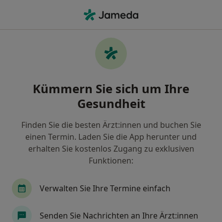
Ha
Akupunktur • Köln, Nordrhein-Westfalen
Filter & Sortierung
• 1
Zu Google Map
Akupunktur, Köln
Kümmern Sie sich um Ihre
Wie wir die Suchergebnisse sortieren
Gesundheit
Finden Sie die besten Ärzt:innen und buchen Sie
Welche Terminart möchten Sie buchen?
einen Termin. Laden Sie die App herunter und
Akupunktur
Ohrakupunktur
Geburtsvor
erhalten Sie kostenlos Zugang zu exklusiven
Funktionen:
Verwalten Sie Ihre Termine einfach
Senden Sie Nachrichten an Ihre Ärzt:innen