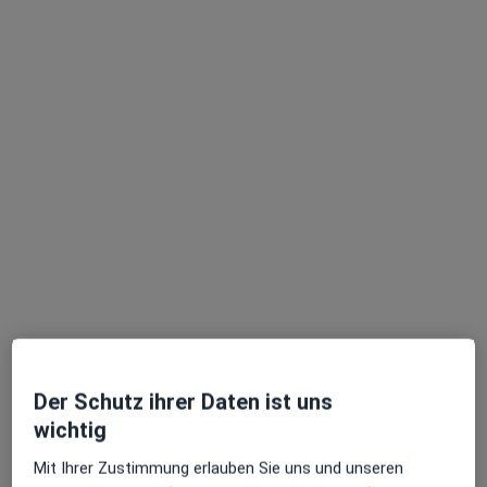
Dr. med. Claudia Stock
·
Mehr
Orthopädin & Unfallchirurgin
1 Bewertung
Rather Mauspfad 8 a, Köln
•
Zu Google Maps
Orthopädie am Königsforst Dr.med. Claudia Stock
Dieser Arzt bzw. diese Ärztin bietet keine Online-Terminbuchung an diesem Standort an.
Der Schutz ihrer Daten ist uns
Terminanfrage senden
wichtig
Mit Ihrer Zustimmung erlauben Sie uns und unseren