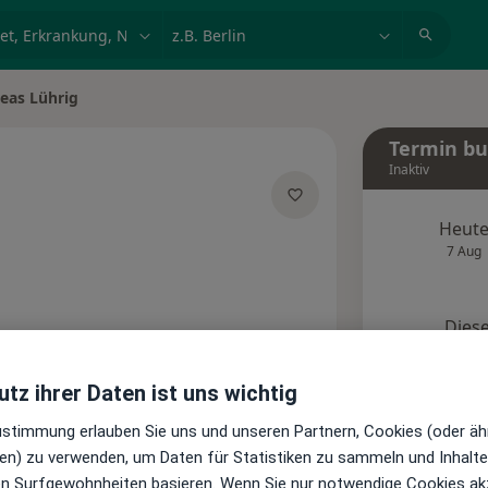
et, Erkrankung, Name
z.B. Berlin
eas Lührig
ern
Termin b
Inaktiv
Heut
 Spezialisierungen
7 Aug
Diese
Onlin
Terminanfrage senden
tz ihrer Daten ist uns wichtig
Zustimmung erlauben Sie uns und unseren Partnern, Cookies (oder äh
Standorte
Bewertungen
en) zu verwenden, um Daten für Statistiken zu sammeln und Inhalte 
ren Surfgewohnheiten basieren. Wenn Sie nur notwendige Cookies ak