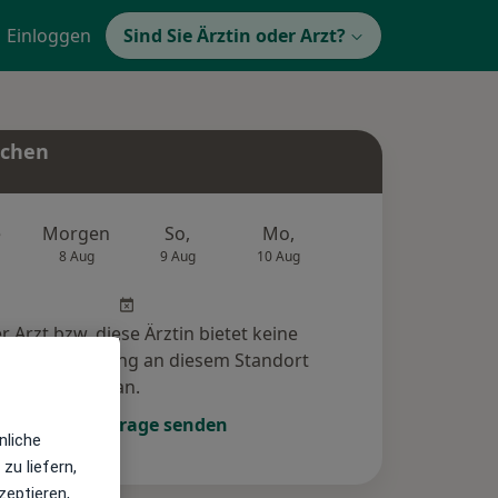
Einloggen
Sind Sie Ärztin oder Arzt?
uchen
e
Morgen
So,
Mo,
Di,
Mi,
8 Aug
9 Aug
10 Aug
11 Aug
12 Au
r Arzt bzw. diese Ärztin bietet keine
e-Terminbuchung an diesem Standort
an.
Terminanfrage senden
nliche
zu liefern,
zeptieren,