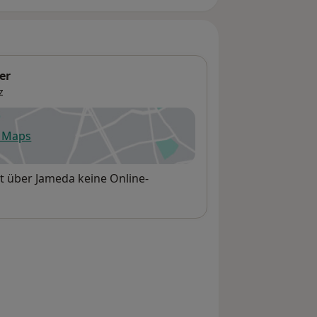
er
z
e Maps
fnet in einer neuen Registerkarte
t über Jameda keine Online-