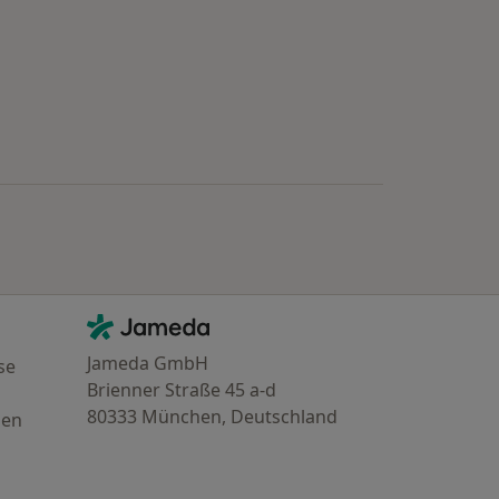
Kontakt
Jameda - Startseite
Jameda GmbH
se
Brienner Straße 45 a-d
80333 München, Deutschland
gen