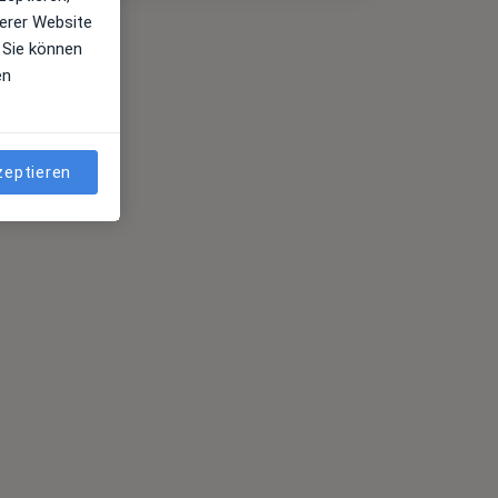
erer Website
 Sie können
en
zeptieren