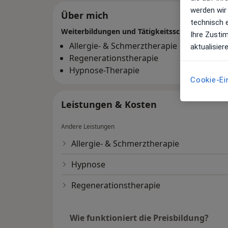
werden wir
Über mich
technisch 
Weiterbildungen und Tätigkeitsschwerpunkte
Ihre Zusti
Allergie- & Schmerztherapie
aktualisier
Regenerationstherapie
Hypnose-Therapie
Cookie-Ei
Leistungen & Kosten
Andere Leistungen
Allergie- & Schmerztherapie
Hypnose
Regenerationstherapie
Wie funktioniert die Preisbildung?