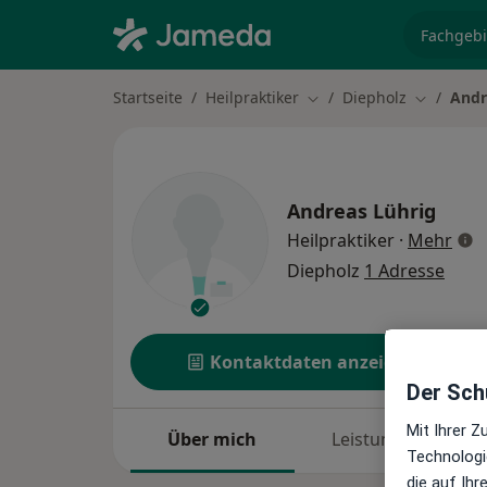
Fachgebi
Startseite
Heilpraktiker
Diepholz
Andr
Stadt ändern
Stadt änd
Andreas Lührig
über
Heilpraktiker
·
Mehr
Diepholz
1 Adresse
Kontaktdaten anzeigen
Der Schu
Mit Ihrer 
Über mich
Leistungen
Technologi
die auf Ih