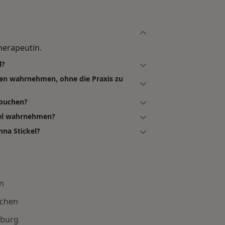
herapeutin.
l?
den wahrnehmen, ohne die Praxis zu
 buchen?
kel wahrnehmen?
nna Stickel?
n
nchen
mburg