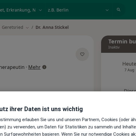
et, Erkrankung, Name
z.B. Berlin
Geretsried
Dr. Anna Stickel
dt ändern
Stadt ändern
Termin b
Inaktiv
Heut
über Spezialisierungen
herapeutin
·
Mehr
7 Aug
Diese
Onlin
Terminanfrage senden
tz ihrer Daten ist uns wichtig
Zustimmung erlauben Sie uns und unseren Partnern, Cookies (oder äh
te
Bewertungen
en) zu verwenden, um Daten für Statistiken zu sammeln und Inhalte 
ren Surfgewohnheiten basieren. Wenn Sie nur notwendige Cookies ak