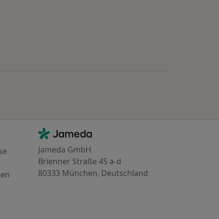
Kontakt
Jameda - Startseite
Jameda GmbH
se
Brienner Straße 45 a-d
80333 München, Deutschland
gen