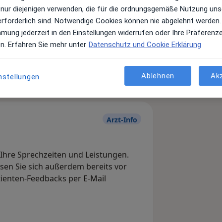
 nur diejenigen verwenden, die für die ordnungsgemäße Nutzung uns
erforderlich sind. Notwendige Cookies können nie abgelehnt werden.
mmung jederzeit in den Einstellungen widerrufen oder Ihre Präferenz
Leistungen und Kosten
en. Erfahren Sie mehr unter
Datenschutz und Cookie Erklärung
e Informationen über Leistungen
ügt.
Ablehnen
Ak
nstellungen
Arzt-Info
, Ihre Sprechzeiten und Leistungen.
en Sie sich außerdem bereits vor
tienten-Feedbacks per E-Mail