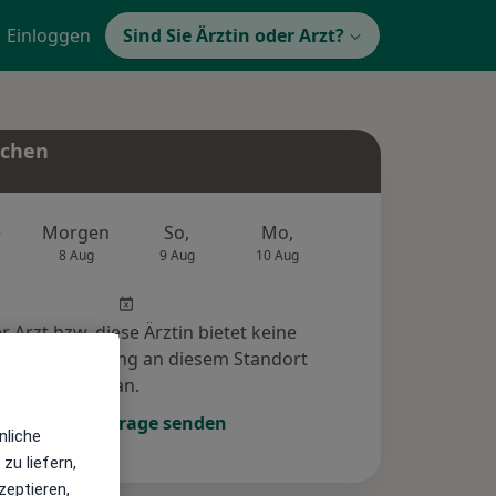
Einloggen
Sind Sie Ärztin oder Arzt?
uchen
e
Morgen
So,
Mo,
Di,
Mi,
8 Aug
9 Aug
10 Aug
11 Aug
12 Au
r Arzt bzw. diese Ärztin bietet keine
e-Terminbuchung an diesem Standort
an.
Terminanfrage senden
nliche
zu liefern,
zeptieren,