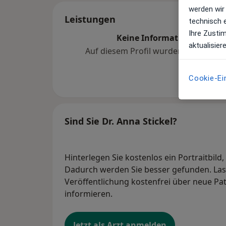
werden wir
Leistungen
technisch 
Ihre Zusti
Keine Informationen über 
aktualisier
Auf diesem Profil wurden noch kein
hinzugef
Cookie-Ei
Sind Sie Dr. Anna Stickel?
Hinterlegen Sie kostenlos ein Portraitbild
Dadurch werden Sie besser gefunden. Lass
Veröffentlichung kostenfrei über neue Pa
informieren.
Jetzt als Arzt anmelden