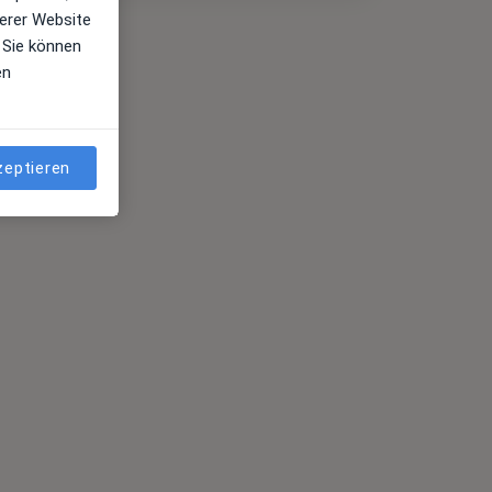
erer Website
 Sie können
en
zeptieren