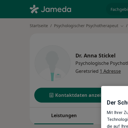
Fachgebi
Startseite
Psychologischer Psychotherapeut
Sta
Dr.
Anna Stickel
Psychologische Psychot
Geretsried
1 Adresse
Kontaktdaten anzeigen
Der Schu
Mit Ihrer 
Leistungen
Standor
Technologi
die auf Ih