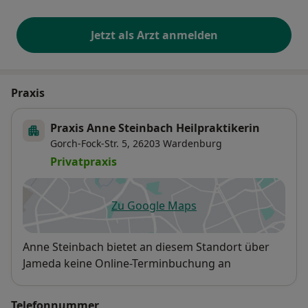
Jetzt als Arzt anmelden
Praxis
Praxis Anne Steinbach Heilpraktikerin
Gorch-Fock-Str. 5,
26203
Wardenburg
Privatpraxis
Zu Google Maps
öffnet in einer neuen Registe
Verfügbarkeit
Anne Steinbach bietet an diesem Standort über
Jameda keine Online-Terminbuchung an
Telefonnummer