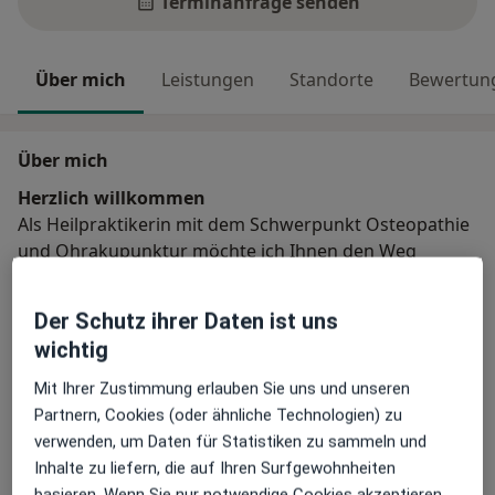
Terminanfrage senden
Über mich
Leistungen
Standorte
Bewertun
Über mich
Herzlich willkommen
Als Heilpraktikerin mit dem Schwerpunkt Osteopathie
und Ohrakupunktur möchte ich Ihnen den Weg
ebnen, damit Sie schmerzfrei und unbelastet Ihr Leben
weitergehen können.
Der Schutz ihrer Daten ist uns
wichtig
Der Mensch und sein Körper – das kann man nicht
Mit Ihrer Zustimmung erlauben Sie uns und unseren
trennen.
Partnern, Cookies (oder ähnliche Technologien) zu
verwenden, um Daten für Statistiken zu sammeln und
Meine Behandlungs­schwerpunkte
Ich habe schon immer gern mit Menschen gearbeitet
Inhalte zu liefern, die auf Ihren Surfgewohnheiten
Osteopathie für Erwachsene und Kinder
und mich im Laufe meines Lebens immer mehr für den
basieren. Wenn Sie nur notwendige Cookies akzeptieren,