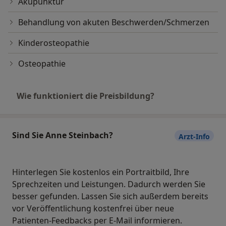
helfen zu können, in Vergessenheit geraten. Genau
Akupunktur
hier möchte ich als Therapeutin ansetzen. Meine
Behandlung von akuten Beschwerden/Schmerzen
Aufgabe besteht darin, Asymmetrien/ Fehlhaltungen
zu erkennen, Dysfunktionen zu beheben, Türen zu
Kinderosteopathie
öffnen, Wege frei zu machen, damit Sie wieder in
Kontakt mit Ihrem Körper kommen und ihm zuhören
Osteopathie
können.
Wie funktioniert die Preisbildung?
Durch meine langjährige Erfahrung im Rettungsdienst
kenne ich die Stärken der Schulmedizin, schätze aber
ebenso die Osteopathie und andere alternative
Heilmethoden als kraftvolle Ergänzung.
Sind Sie Anne Steinbach?
Arzt-Info
Hinterlegen Sie kostenlos ein Portraitbild, Ihre
Sprechzeiten und Leistungen. Dadurch werden Sie
besser gefunden. Lassen Sie sich außerdem bereits
vor Veröffentlichung kostenfrei über neue
Patienten-Feedbacks per E-Mail informieren.