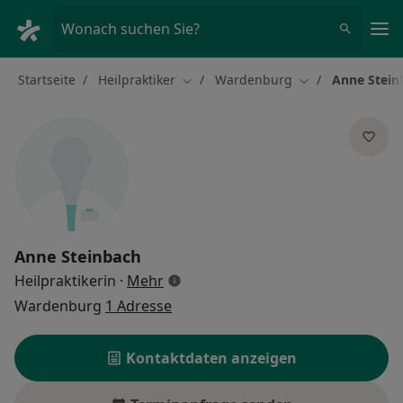
Ha
Wonach suchen Sie?
Startseite
Heilpraktiker
Wardenburg
Anne Stein
Stadt ändern
Stadt ändern
Anne Steinbach
über Spezialisierungen
Heilpraktikerin
·
Mehr
Wardenburg
1 Adresse
Kontaktdaten anzeigen