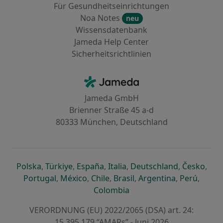
Für Gesundheitseinrichtungen
Noa Notes
neu
Wissensdatenbank
Jameda Help Center
Sicherheitsrichtlinien
Kontakt
Jameda - Startseite
Jameda GmbH
Brienner Straße 45 a-d
80333 München, Deutschland
öffnet in einer neuen Registerkarte
öffnet in einer neuen Registerkarte
öffnet in einer neuen Registerk
öffnet in einer neuen Reg
öffnet in ei
öffn
Polska
,
Türkiye
,
España
,
Italia
,
Deutschland
,
Česko
,
öffnet in einer neuen Registerkarte
öffnet in einer neuen Registerkarte
öffnet in einer neuen Register
öffnet in einer neuen R
öffnet in ei
öffnet
Portugal
,
México
,
Chile
,
Brasil
,
Argentina
,
Perú
,
öffnet in einer neuen Re
Colombia
VERORDNUNG (EU) 2022/2065 (DSA) art. 24:
15.395.179 “AMARs” - Juni 2026