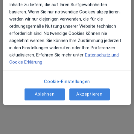
Inhalte zu liefern, die auf Ihren Surfgewohnheiten
Prof. Dr. med. Ralf Reiner Schumann
basieren. Wenn Sie nur notwendige Cookies akzeptieren,
Arzt
werden wir nur diejenigen verwenden, die für die
ordnungsgemäße Nutzung unserer Website technisch
Großmoorbogen 25, Hamburg
•
Zu Google Maps
erforderlich sind. Notwendige Cookies können nie
Labor Dr. von Froreich GmbH
abgelehnt werden. Sie können Ihre Zustimmung jederzeit
Dieser Arzt bzw. diese Ärztin bietet keine Online-Terminbuchung an diesem Standort an.
in den Einstellungen widerrufen oder Ihre Präferenzen
aktualisieren. Erfahren Sie mehr unter
Datenschutz und
Terminanfrage senden
Cookie Erklärung
Cookie-Einstellungen
Ärzte und Heilberufler verfügbar
Diese Ärzte und Heilberufler befinden sich
Ablehnen
Akzeptieren
außerhalb von Buchholz, Niedersachsen in Gebieten
nahe Ihrer Suche.