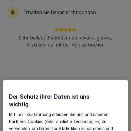
Anzeige
Erhalten Sie Benachrichtigungen
Dr. med. Corinna Herrmann
·
Mehr
Ärztin, Allgemeinmedizinerin
343 Bewertungen
Sehr beliebt: Patient:innen bevorzugen es,
Arzttermine mit der App zu buchen
Neuer Wall 61, Hamburg
•
Zu Google Maps
Praxis für Medizin & Ästhetik Dr.med. Corinna Herrmann
Dieser Arzt bzw. diese Ärztin bietet keine Online-Terminbuchung an diesem Standort an.
Terminanfrage senden
Der Schutz ihrer Daten ist uns
wichtig
Mit Ihrer Zustimmung erlauben Sie uns und unseren
Partnern, Cookies (oder ähnliche Technologien) zu
verwenden, um Daten für Statistiken zu sammeln und