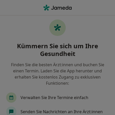
Ha
Arzt • Buchholz, Niedersachsen
Filter & Sortierung
Zu Google Maps
Arzt in Buchholz: Termin buchen mit
Kümmern Sie sich um Ihre
jameda
Gesundheit
Finden Sie Ärzte in Buchholz und buchen Sie online
ohne zusätzliche Kosten.
Finden Sie die besten Ärzt:innen und buchen Sie
Wie wir die Suchergebnisse sortieren
einen Termin. Laden Sie die App herunter und
erhalten Sie kostenlos Zugang zu exklusiven
Funktionen:
Verwalten Sie Ihre Termine einfach
Senden Sie Nachrichten an Ihre Ärzt:innen