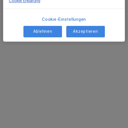
Cookie Erklärung
Cookie-Einstellungen
Ablehnen
Akzeptieren
Dr. med. Axel Bornemann
Arzt, Chirotherapeut, Sportmediziner
47 Bewertungen
Waldburgstr. 9, Böblingen
•
Zu Google Maps
Praxis Dr.med.Axel Bornemann Facharzt für Allgem. Chirurgie
Privatpraxis
Dieser Arzt bzw. diese Ärztin bietet keine Online-Terminbuchung an diesem Standort an.
Terminanfrage senden