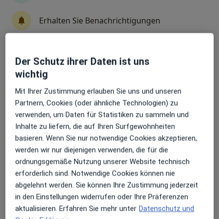
Dr. med. Claudia Jauch
Erhalten Sie Benachrichtigungen
Ärztin, Homöopathin, Akupunkteurin
2 Bewertungen
Der Schutz ihrer Daten ist uns
Sehr beliebt: Patient:innen bevorzugen es,
Zu Google
Jahnstr. 19, Königsfeld im Schwarzwald
•
wichtig
Arzttermine mit der App zu buchen
Maps
Praxis Dr.med. Claudia Jauch Ärztin für Psychotherapie
Mit Ihrer Zustimmung erlauben Sie uns und unseren
Dieser Arzt bzw. diese Ärztin bietet keine Online-Terminbuchung an diesem Standort an.
Partnern, Cookies (oder ähnliche Technologien) zu
verwenden, um Daten für Statistiken zu sammeln und
Terminanfrage senden
Inhalte zu liefern, die auf Ihren Surfgewohnheiten
basieren. Wenn Sie nur notwendige Cookies akzeptieren,
werden wir nur diejenigen verwenden, die für die
ordnungsgemäße Nutzung unserer Website technisch
Ärzte und Heilberufler verfügbar
erforderlich sind. Notwendige Cookies können nie
Diese Ärzte und Heilberufler befinden sich
abgelehnt werden. Sie können Ihre Zustimmung jederzeit
außerhalb von Sankt Georgen im Schwarzwald,
in den Einstellungen widerrufen oder Ihre Präferenzen
Baden-Württemberg in Gebieten nahe Ihrer Suche.
aktualisieren. Erfahren Sie mehr unter
Datenschutz und