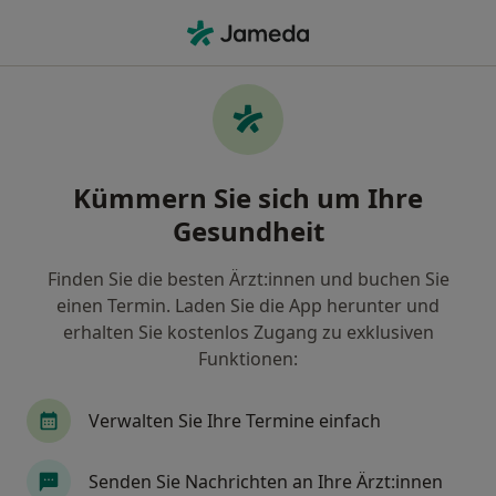
Ha
Arzt • Sankt Georgen im Schwarzwald, Baden-Württemberg
Filter & Sortierung
Zu Google Maps
Arzt in Sankt Georgen im Schwarzwald:
Kümmern Sie sich um Ihre
Termin buchen mit jameda
Gesundheit
Finden Sie Ärzte in Sankt Georgen im Schwarzwald
und buchen Sie online ohne zusätzliche Kosten.
Finden Sie die besten Ärzt:innen und buchen Sie
Wie wir die Suchergebnisse sortieren
einen Termin. Laden Sie die App herunter und
erhalten Sie kostenlos Zugang zu exklusiven
Funktionen:
Verwalten Sie Ihre Termine einfach
Senden Sie Nachrichten an Ihre Ärzt:innen