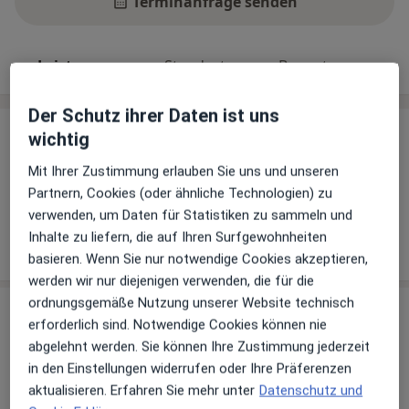
Terminanfrage senden
Leistungen
Standorte
Bewertungen
Der Schutz ihrer Daten ist uns
wichtig
Leistungen
Keine Informationen über Leistungen und Kosten
Mit Ihrer Zustimmung erlauben Sie uns und unseren
Partnern, Cookies (oder ähnliche Technologien) zu
Auf diesem Profil wurden noch keine Informationen
verwenden, um Daten für Statistiken zu sammeln und
über Leistungen hinzugefügt.
Inhalte zu liefern, die auf Ihren Surfgewohnheiten
basieren. Wenn Sie nur notwendige Cookies akzeptieren,
werden wir nur diejenigen verwenden, die für die
ordnungsgemäße Nutzung unserer Website technisch
Sind Sie Dr. med. Bernd Kutter?
Arzt-Info
erforderlich sind. Notwendige Cookies können nie
abgelehnt werden. Sie können Ihre Zustimmung jederzeit
in den Einstellungen widerrufen oder Ihre Präferenzen
Hinterlegen Sie kostenlos ein Portraitbild, Ihre
aktualisieren. Erfahren Sie mehr unter
Datenschutz und
Sprechzeiten und Leistungen. Dadurch werden Sie