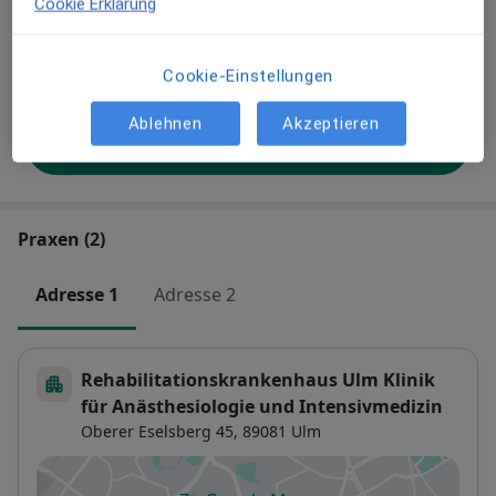
Cookie Erklärung
besser gefunden. Lassen Sie sich außerdem bereits
vor Veröffentlichung kostenfrei über neue
Patienten-Feedbacks per E-Mail informieren.
Cookie-Einstellungen
Ablehnen
Akzeptieren
Jetzt als Arzt anmelden
Praxen (2)
Adresse 1
Adresse 2
Rehabilitationskrankenhaus Ulm Klinik
für Anästhesiologie und Intensivmedizin
Oberer Eselsberg 45,
89081
Ulm