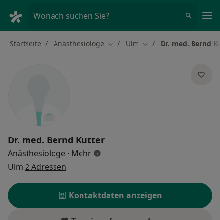
Ha
Wonach suchen Sie?
Startseite
Anästhesiologe
Ulm
Dr. med. Bernd K
Stadt ändern
Stadt ändern
Dr. med.
Bernd Kutter
über Spezialisierungen
Anästhesiologe
·
Mehr
Ulm
2 Adressen
Kontaktdaten anzeigen