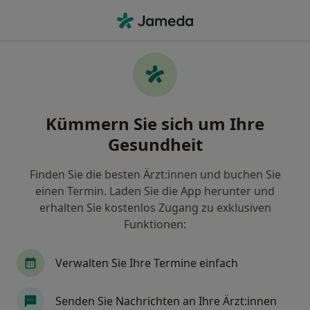
Ha
Wonach suchen Sie?
Startseite
Psychologischer Psychotherapeut
Geisingen
Stadt ändern
Kümmern Sie sich um Ihre
Gesundheit
Finden Sie die besten Ärzt:innen und buchen Sie
einen Termin. Laden Sie die App herunter und
Dipl.-Psych.
Bettina Knapp-Glatzel
erhalten Sie kostenlos Zugang zu exklusiven
über Spezialis
Psychologische Psychotherapeutin
·
Mehr
Funktionen:
Geisingen
1 Adresse
Verwalten Sie Ihre Termine einfach
Kontaktdaten anzeigen
Senden Sie Nachrichten an Ihre Ärzt:innen