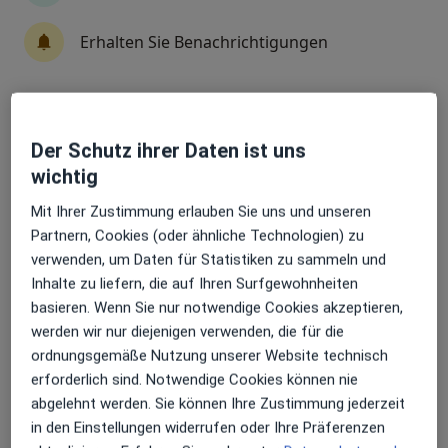
Terminanfrage senden
Erhalten Sie Benachrichtigungen
Leistungen
Standorte
Bewertungen
Sehr beliebt: Patient:innen bevorzugen es,
Der Schutz ihrer Daten ist uns
Arzttermine mit der App zu buchen
Leistungen
wichtig
Keine Informationen über Leistungen und Kosten
Mit Ihrer Zustimmung erlauben Sie uns und unseren
Auf diesem Profil wurden noch keine Informationen
Partnern, Cookies (oder ähnliche Technologien) zu
über Leistungen hinzugefügt.
verwenden, um Daten für Statistiken zu sammeln und
Inhalte zu liefern, die auf Ihren Surfgewohnheiten
basieren. Wenn Sie nur notwendige Cookies akzeptieren,
werden wir nur diejenigen verwenden, die für die
Sind Sie Dipl.-Psych. Bettina Knapp-Glatzel?
ordnungsgemäße Nutzung unserer Website technisch
Arzt-Info
erforderlich sind. Notwendige Cookies können nie
abgelehnt werden. Sie können Ihre Zustimmung jederzeit
in den Einstellungen widerrufen oder Ihre Präferenzen
Hinterlegen Sie kostenlos ein Portraitbild, Ihre