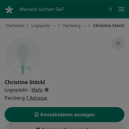
Ha
Wonach suchen Sie?
Startseite
Logopäde
Parsberg
Christine Stöckl
Stadt ändern
Stadt ändern
Christine Stöckl
über Spezialisierungen
Logopädin
·
Mehr
Parsberg
1 Adresse
Kontaktdaten anzeigen