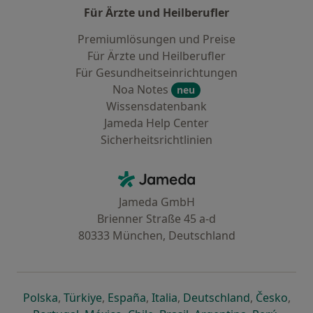
Für Ärzte und Heilberufler
Premiumlösungen und Preise
Für Ärzte und Heilberufler
Für Gesundheitseinrichtungen
Noa Notes
neu
Wissensdatenbank
Jameda Help Center
Sicherheitsrichtlinien
Kontakt
Jameda - Startseite
Jameda GmbH
Brienner Straße 45 a-d
80333 München, Deutschland
öffnet in einer neuen Registerkarte
öffnet in einer neuen Registerkarte
öffnet in einer neuen Registerk
öffnet in einer neuen Reg
öffnet in ei
öffn
Polska
,
Türkiye
,
España
,
Italia
,
Deutschland
,
Česko
,