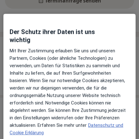
Terminanfrage senden
Leistungen
Standorte
Bewertungen
Der Schutz ihrer Daten ist uns
wichtig
Leistungen
Mit Ihrer Zustimmung erlauben Sie uns und unseren
Keine Informationen über Leistungen und Kosten
Partnern, Cookies (oder ähnliche Technologien) zu
verwenden, um Daten für Statistiken zu sammeln und
Auf diesem Profil wurden noch keine Informationen
Inhalte zu liefern, die auf Ihren Surfgewohnheiten
über Leistungen hinzugefügt.
basieren. Wenn Sie nur notwendige Cookies akzeptieren,
werden wir nur diejenigen verwenden, die für die
ordnungsgemäße Nutzung unserer Website technisch
erforderlich sind. Notwendige Cookies können nie
Sind Sie Christine Stöckl?
Arzt-Info
abgelehnt werden. Sie können Ihre Zustimmung jederzeit
in den Einstellungen widerrufen oder Ihre Präferenzen
aktualisieren. Erfahren Sie mehr unter
Datenschutz und
Hinterlegen Sie kostenlos ein Portraitbild, Ihre
Cookie Erklärung
Sprechzeiten und Leistungen. Dadurch werden Sie