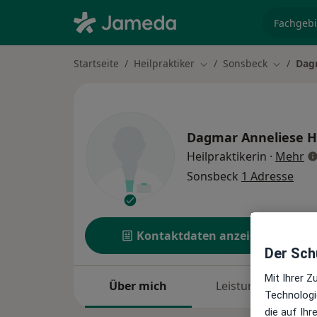
Fachgebi
Startseite
Heilpraktiker
Sonsbeck
Dag
Stadt ändern
Stadt än
Dagmar Anneliese 
üb
Heilpraktikerin
·
Mehr
Sonsbeck
1 Adresse
Kontaktdaten anzeigen
Der Schu
Mit Ihrer 
Über mich
Leistungen
Technologi
die auf Ih