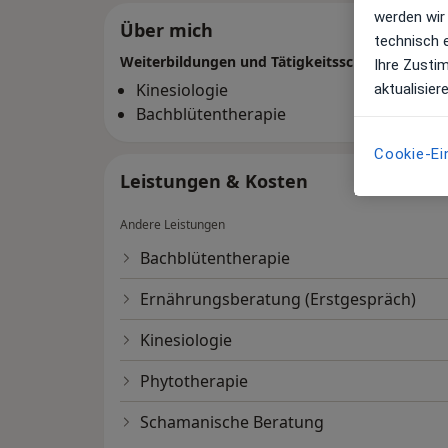
werden wir
Über mich
technisch 
Weiterbildungen und Tätigkeitsschwerpunkte
Ihre Zusti
Kinesiologie
aktualisier
Bachblütentherapie
Cookie-Ei
Leistungen & Kosten
Andere Leistungen
Bachblütentherapie
Ernährungsberatung (Erstgespräch)
Kinesiologie
Phytotherapie
Schamanische Beratung