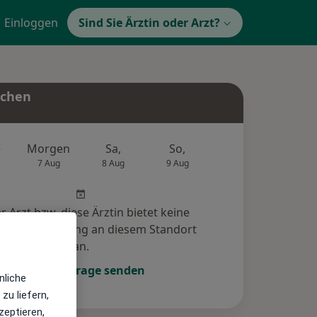
Einloggen
Sind Sie Ärztin oder Arzt?
uchen
e
Morgen
Sa,
So,
Mo,
Di,
7 Aug
8 Aug
9 Aug
10 Aug
11 Au
r Arzt bzw. diese Ärztin bietet keine
e-Terminbuchung an diesem Standort
an.
Terminanfrage senden
nliche
zu liefern,
zeptieren,