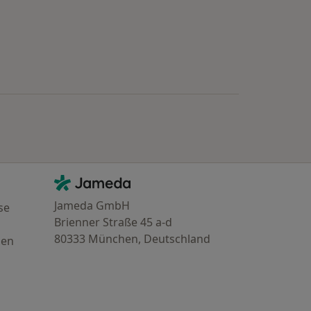
Kontakt
Jameda - Startseite
Jameda GmbH
se
Brienner Straße 45 a-d
80333 München, Deutschland
gen