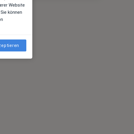
erer Website
 Sie können
en
zeptieren