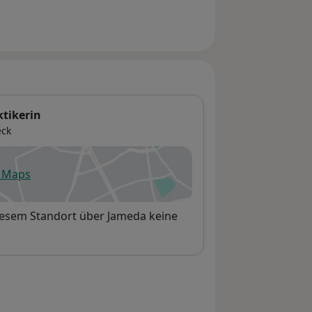
tikerin
eck
e Maps
fnet in einer neuen Registerkarte
iesem Standort über Jameda keine