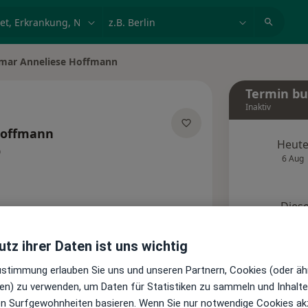
et, Erkrankung, Name
z.B. Berlin
mar Anneliese Hoffmann
dern
Termin b
Inaktiv
Hoffmann
Heut
er Spezialisierungen
6 Aug
Diese
Onlin
Terminanfrage senden
tz ihrer Daten ist uns wichtig
Zustimmung erlauben Sie uns und unseren Partnern, Cookies (oder äh
Standorte
Bewertungen
en) zu verwenden, um Daten für Statistiken zu sammeln und Inhalte 
ren Surfgewohnheiten basieren. Wenn Sie nur notwendige Cookies ak