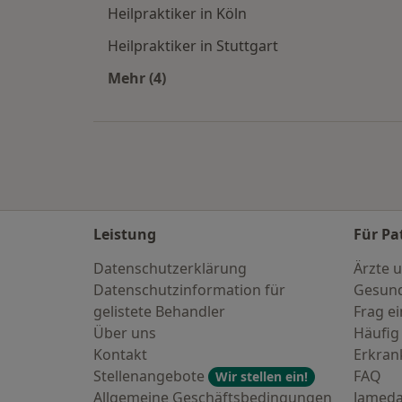
Heilpraktiker in Köln
Heilpraktiker in Stuttgart
Mehr (4)
Mehr in der Kategorie: Häufige Such
Leistung
Für Pa
Datenschutzerklärung
Ärzte u
Datenschutzinformation für
Gesund
gelistete Behandler
Frag ei
Über uns
Häufig
Kontakt
Erkra
Stellenangebote
FAQ
Wir stellen ein!
Allgemeine Geschäftsbedingungen
Jameda