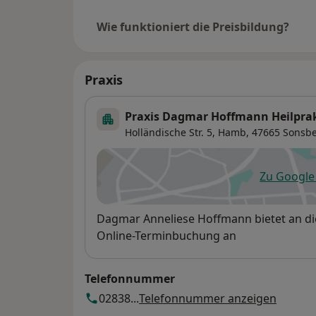
Wie funktioniert die Preisbildung?
Praxis
Praxis Dagmar Hoffmann Heilprak
Holländische Str. 5,
Hamb
, 47665
Sonsb
Zu Googl
öf
Verfügbarkeit
Dagmar Anneliese Hoffmann bietet an d
Online-Terminbuchung an
Telefonnummer
02838...
Telefonnummer anzeigen