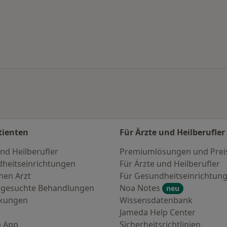
en
tienten
Für Ärzte und Heilberufler
nd Heilberufler
Premiumlösungen und Prei
heitseinrichtungen
Für Ärzte und Heilberufler
nen Arzt
Für Gesundheitseinrichtun
 gesuchte Behandlungen
Noa Notes
neu
nkungen
Wissensdatenbank
Jameda Help Center
 App
Sicherheitsrichtlinien