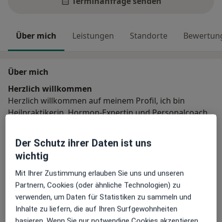
Terminanfrage senden
Über mich
Leistungen
Standorte
Bewertun
Über mich
Herzlich willkommen
Herzlich willkommen auf meinem Profil, ich bin
Heilpraktikerin, Hormon-Expertin und Personalcoach
und habe mich der Stoffwechselregulation und Fitness
für Frauen in der Lebensmitte "verschrieben".
Der Schutz ihrer Daten ist uns
wichtig
Weiterbildungen und Tätigkeitsschwerpunkte
Mit Ihrer Zustimmung erlauben Sie uns und unseren
Sauerstofftherapie
Partnern, Cookies (oder ähnliche Technologien) zu
Ernährungsberatung
verwenden, um Daten für Statistiken zu sammeln und
Hauptsächlich behandelte Krankheiten
Inhalte zu liefern, die auf Ihren Surfgewohnheiten
Wechseljahre
basieren. Wenn Sie nur notwendige Cookies akzeptieren,