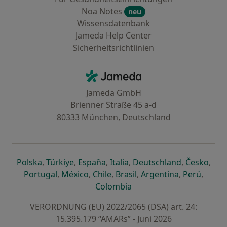
Noa Notes
neu
Wissensdatenbank
Jameda Help Center
Sicherheitsrichtlinien
Kontakt
Jameda - Startseite
Jameda GmbH
Brienner Straße 45 a-d
80333 München, Deutschland
öffnet in einer neuen Registerkarte
öffnet in einer neuen Registerkarte
öffnet in einer neuen Registerk
öffnet in einer neuen Reg
öffnet in ei
öffn
Polska
,
Türkiye
,
España
,
Italia
,
Deutschland
,
Česko
,
öffnet in einer neuen Registerkarte
öffnet in einer neuen Registerkarte
öffnet in einer neuen Register
öffnet in einer neuen R
öffnet in ei
öffnet
Portugal
,
México
,
Chile
,
Brasil
,
Argentina
,
Perú
,
öffnet in einer neuen Re
Colombia
VERORDNUNG (EU) 2022/2065 (DSA) art. 24:
15.395.179 “AMARs” - Juni 2026