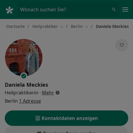
Ha
Wonach suchen Sie?
Startseite
Heilpraktiker
Berlin
Daniela Meckies
Stadt ändern
Stadt ändern
Daniela Meckies
über Spezialisierungen
Heilpraktikerin
·
Mehr
Berlin
1 Adresse
Kontaktdaten anzeigen