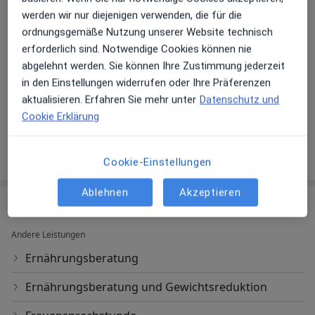
werden wir nur diejenigen verwenden, die für die
Long-Covid-Syndrom/Post-Covid-Syndrom
ordnungsgemäße Nutzung unserer Website technisch
a11y
Stoffwechselerkrankungen
Burnout
Stress
+1
erforderlich sind. Notwendige Cookies können nie
abgelehnt werden. Sie können Ihre Zustimmung jederzeit
Patienten, die ich behandle
in den Einstellungen widerrufen oder Ihre Präferenzen
Erwachsene
aktualisieren. Erfahren Sie mehr unter
Datenschutz und
Kinder ab 16 Jahren
Cookie Erklärung
Mehr Details anzeigen
über Erfahrungen
Cookie-Einstellungen
Ablehnen
Akzeptieren
Leistungen & Kosten
Andere Leistungen
Ernährungsberatung
Ernährungsberatung und Gewichtsreduktion