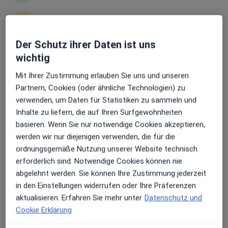
Dr. med. Thomas Lenk
Erhalten Sie Benachrichtigungen
Endokrinologe & Diabetologe, Internist, Kardiologe
15 Bewertungen
Der Schutz ihrer Daten ist uns
wichtig
Sehr beliebt: Patient:innen bevorzugen es,
Seute-Deern-Ring 30, Damp
•
Zu Google Maps
Mit Ihrer Zustimmung erlauben Sie uns und unseren
Arzttermine mit der App zu buchen
VITREA Rehaklinik Damp Abt. Kardiologie
Partnern, Cookies (oder ähnliche Technologien) zu
Dieser Arzt bzw. diese Ärztin bietet keine Online-Terminbuchung an diesem Standort an.
verwenden, um Daten für Statistiken zu sammeln und
Inhalte zu liefern, die auf Ihren Surfgewohnheiten
Terminanfrage senden
basieren. Wenn Sie nur notwendige Cookies akzeptieren,
werden wir nur diejenigen verwenden, die für die
ordnungsgemäße Nutzung unserer Website technisch
erforderlich sind. Notwendige Cookies können nie
abgelehnt werden. Sie können Ihre Zustimmung jederzeit
in den Einstellungen widerrufen oder Ihre Präferenzen
aktualisieren. Erfahren Sie mehr unter
Datenschutz und
Cookie Erklärung