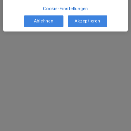
VITREA Rehaklinik Damp
Klinik
Cookie-Einstellungen
Endokrinologie, Rehabilitationsmedizin,
Ablehnen
Akzeptieren
·
Mehr
Stoffwechselerkrankungen
15 Bewertungen
Seute-Deern-Ring 30, Damp
•
Zu Google Maps
VITREA Rehaklinik Damp
Keine Online-Terminbuchung über jameda verfügbar
Profil anzeigen