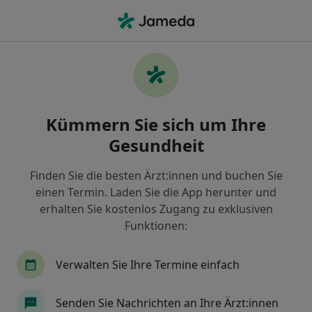
Ha
Endokrinologe & Diabetologe • Damp, Schleswig-Holstein
Filter & Sortierung
Zu Google Maps
Endokrinologe & Diabetologe in Damp:
Kümmern Sie sich um Ihre
Termin buchen mit jameda
Gesundheit
Finden Sie Endokrinologen & Diabetologen in Damp
und buchen Sie online ohne zusätzliche Kosten.
Finden Sie die besten Ärzt:innen und buchen Sie
Wie wir die Suchergebnisse sortieren
einen Termin. Laden Sie die App herunter und
erhalten Sie kostenlos Zugang zu exklusiven
Funktionen:
Verwalten Sie Ihre Termine einfach
Senden Sie Nachrichten an Ihre Ärzt:innen