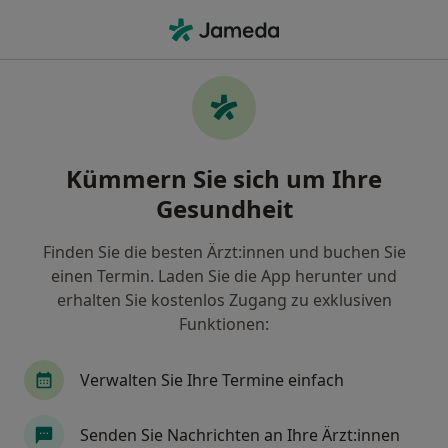
Ha
Endokrinologe & Diabetologe • Mühlhausen Thüringen, Thüringen
Filter & Sortierung
Zu Google Maps
Endokrinologe & Diabetologe in
Kümmern Sie sich um Ihre
Mühlhausen/Thüringen: Termin buchen
mit jameda
Gesundheit
Finden Sie Endokrinologen & Diabetologen in
Mühlhausen/Thüringen und buchen Sie online ohne
Finden Sie die besten Ärzt:innen und buchen Sie
zusätzliche Kosten.
einen Termin. Laden Sie die App herunter und
erhalten Sie kostenlos Zugang zu exklusiven
Wie wir die Suchergebnisse sortieren
Funktionen:
Verwalten Sie Ihre Termine einfach
Senden Sie Nachrichten an Ihre Ärzt:innen