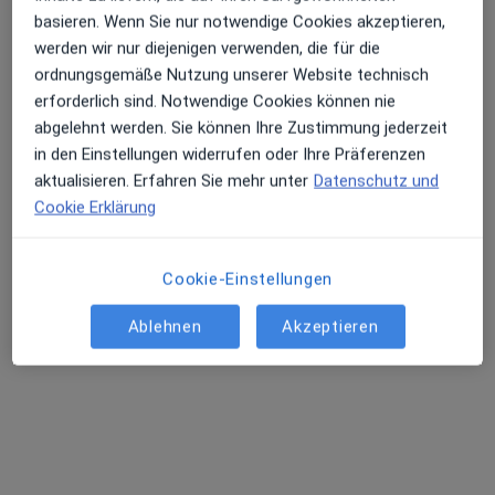
basieren. Wenn Sie nur notwendige Cookies akzeptieren,
Dr. med. Martin Gutermann
werden wir nur diejenigen verwenden, die für die
Endokrinologe & Diabetologe, Internist, Gastroenterologe
ordnungsgemäße Nutzung unserer Website technisch
Zu Google
erforderlich sind. Notwendige Cookies können nie
Langensalzaer Landstr. 1, Mühlhausen/Thüringen
•
Maps
abgelehnt werden. Sie können Ihre Zustimmung jederzeit
Hufeland Klinikum GmbH Hufeland Darmzentrum
in den Einstellungen widerrufen oder Ihre Präferenzen
aktualisieren. Erfahren Sie mehr unter
Datenschutz und
Dieser Arzt bzw. diese Ärztin bietet keine Online-Terminbuchung an diesem Standort an.
Cookie Erklärung
Terminanfrage senden
Cookie-Einstellungen
Ablehnen
Akzeptieren
Dr. med. Maria Beyer