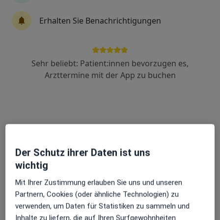
Erhalten Sie Benachrichtigungen
Dipl.-Med. Gabriele Pommerenke
Endokrinologin & Diabetologin, Praktische Ärztin,
Diabetologin
Sehr beliebt: Patient:innen bevorzugen es,
Kefferhäuser Str. 34, Dingelstädt
•
Zu Google Maps
Arzttermine mit der App zu buchen
Praxis Gabriele Pommerenke Praktische Ärztin
Dieser Arzt bzw. diese Ärztin bietet keine Online-Terminbuchung an diesem Standort an.
Terminanfrage senden
Der Schutz ihrer Daten ist uns
wichtig
Mit Ihrer Zustimmung erlauben Sie uns und unseren
Partnern, Cookies (oder ähnliche Technologien) zu
verwenden, um Daten für Statistiken zu sammeln und
Inhalte zu liefern, die auf Ihren Surfgewohnheiten