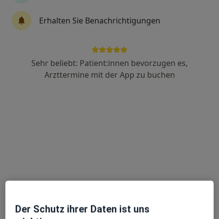
Erhalten Sie Benachrichtigungen
Dr. med. Christoph Laage
Endokrinologe & Diabetologe, Internist, Diabetologe
14 Bewertungen
Sehr beliebt: Patient:innen bevorzugen es,
Arzttermine mit der App zu buchen
Kurt-Huber-Str. 4, Lüneburg
•
Zu Google Maps
Dr.med.Christoph Laage und Doris Hinterthaner
Dieser Arzt bzw. diese Ärztin bietet keine Online-Terminbuchung an diesem Standort an.
Terminanfrage senden
Der Schutz ihrer Daten ist uns