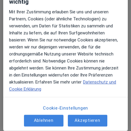
wichtig
Björn Metzlaff
Mit Ihrer Zustimmung erlauben Sie uns und unseren
Endokrinologe & Diabetologe, Allgemeinmediziner,
Partnern, Cookies (oder ähnliche Technologien) zu
Diabetologe
verwenden, um Daten für Statistiken zu sammeln und
19 Bewertungen
Inhalte zu liefern, die auf Ihren Surfgewohnheiten
basieren. Wenn Sie nur notwendige Cookies akzeptieren,
werden wir nur diejenigen verwenden, die für die
Bahnhofstr. 12 a, Boizenburg
•
Zu Google Maps
ordnungsgemäße Nutzung unserer Website technisch
Praxis Boizenburg Björn Metzlaff Facharzt für Allgemeinmedizin
erforderlich sind. Notwendige Cookies können nie
Dieser Arzt bzw. diese Ärztin bietet keine Online-Terminbuchung an diesem Standort an.
abgelehnt werden. Sie können Ihre Zustimmung jederzeit
in den Einstellungen widerrufen oder Ihre Präferenzen
Terminanfrage senden
aktualisieren. Erfahren Sie mehr unter
Datenschutz und
Cookie Erklärung
Cookie-Einstellungen
Ablehnen
Akzeptieren