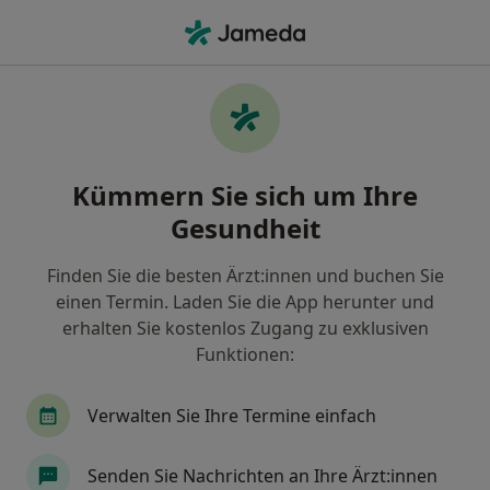
Ha
Endokrinologe & Diabetologe • Neetze, Niedersachsen
Filter & Sortierung
Zu Google Maps
Endokrinologe & Diabetologe in Neetze:
Kümmern Sie sich um Ihre
Termin buchen mit jameda
Gesundheit
Finden Sie Endokrinologen & Diabetologen in
Neetze und buchen Sie online ohne zusätzliche
Finden Sie die besten Ärzt:innen und buchen Sie
Kosten.
einen Termin. Laden Sie die App herunter und
Wie wir die Suchergebnisse sortieren
erhalten Sie kostenlos Zugang zu exklusiven
Funktionen:
Verwalten Sie Ihre Termine einfach
Senden Sie Nachrichten an Ihre Ärzt:innen