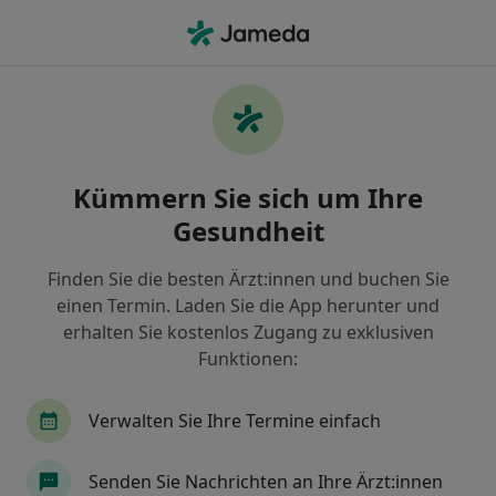
Ha
Endokrinologe & Diabetologe • Reicheneck, Reutlingen, Baden-Württemberg
Filter & Sortierung
Zu Google Maps
Endokrinologen & Diabetologen in
Kümmern Sie sich um Ihre
Reutlingen, Reicheneck
Gesundheit
Wie wir die Suchergebnisse sortieren
Finden Sie die besten Ärzt:innen und buchen Sie
einen Termin. Laden Sie die App herunter und
erhalten Sie kostenlos Zugang zu exklusiven
Funktionen:
Verwalten Sie Ihre Termine einfach
Dr. med. Daniel Krismer
Senden Sie Nachrichten an Ihre Ärzt:innen
Endokrinologe & Diabetologe, Internist, Notfallmediziner