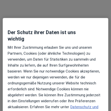
Laiblinsplatz 6, Pfullingen
•
Zu Google Maps
Praxis Dr.med. Andreas Kunz Facharzt für Innere Medizin und Gastroenterologie
Dieser Arzt bzw. diese Ärztin bietet keine Online-Terminbuchung an diesem Standort an.
Terminanfrage senden
Der Schutz ihrer Daten ist uns
wichtig
Mit Ihrer Zustimmung erlauben Sie uns und unseren
Partnern, Cookies (oder ähnliche Technologien) zu
verwenden, um Daten für Statistiken zu sammeln und
Inhalte zu liefern, die auf Ihren Surfgewohnheiten
basieren. Wenn Sie nur notwendige Cookies akzeptieren,
werden wir nur diejenigen verwenden, die für die
ordnungsgemäße Nutzung unserer Website technisch
Dr. med. Michael Kosminski
erforderlich sind. Notwendige Cookies können nie
Endokrinologe & Diabetologe, Praktischer Arzt, Diabetologe
abgelehnt werden. Sie können Ihre Zustimmung jederzeit
20 Bewertungen
in den Einstellungen widerrufen oder Ihre Präferenzen
aktualisieren. Erfahren Sie mehr unter
Datenschutz und