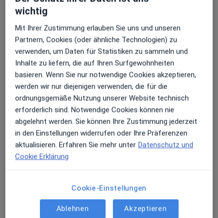
wichtig
4 Bewertungen
Erhalten Sie Benachrichtigungen
Mit Ihrer Zustimmung erlauben Sie uns und unseren
Wer-Seelenbinder-Str 5, Suhl
•
Zu Google Maps
Partnern, Cookies (oder ähnliche Technologien) zu
Praxis Dr.med. Rainer Fahr Facharzt für Innere Medizin
verwenden, um Daten für Statistiken zu sammeln und
Sehr beliebt: Patient:innen bevorzugen es,
Inhalte zu liefern, die auf Ihren Surfgewohnheiten
Dieser Arzt bzw. diese Ärztin bietet keine Online-Terminbuchung an diesem Standort an.
Arzttermine mit der App zu buchen
basieren. Wenn Sie nur notwendige Cookies akzeptieren,
werden wir nur diejenigen verwenden, die für die
Terminanfrage senden
ordnungsgemäße Nutzung unserer Website technisch
erforderlich sind. Notwendige Cookies können nie
abgelehnt werden. Sie können Ihre Zustimmung jederzeit
in den Einstellungen widerrufen oder Ihre Präferenzen
aktualisieren. Erfahren Sie mehr unter
Datenschutz und
Cookie Erklärung
Cookie-Einstellungen
Tatyana Medetova
Ablehnen
Akzeptieren
·
Endokrinologin & Diabetologin, Internistin, Diabetologin