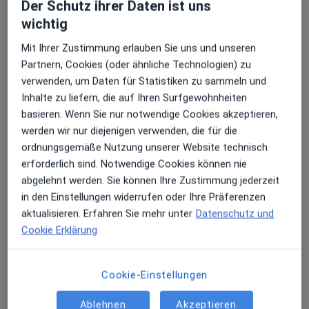
Der Schutz ihrer Daten ist uns
wichtig
Erhalten Sie Benachrichtigungen
Mit Ihrer Zustimmung erlauben Sie uns und unseren
Dr. med. Frank Rösken
Partnern, Cookies (oder ähnliche Technologien) zu
Plastischer & Ästhetischer Chirurg
verwenden, um Daten für Statistiken zu sammeln und
187 Bewertungen
Sehr beliebt: Patient:innen bevorzugen es,
Inhalte zu liefern, die auf Ihren Surfgewohnheiten
Arzttermine mit der App zu buchen
basieren. Wenn Sie nur notwendige Cookies akzeptieren,
werden wir nur diejenigen verwenden, die für die
Adresse
Videosprechstunde
ordnungsgemäße Nutzung unserer Website technisch
erforderlich sind. Notwendige Cookies können nie
Zu Google
abgelehnt werden. Sie können Ihre Zustimmung jederzeit
Ludwigpromenade 6, Bad Griesbach im Rottal
•
Maps
in den Einstellungen widerrufen oder Ihre Präferenzen
Asklepios Klinik St. Wolfgang Ästhetische Medizin
aktualisieren. Erfahren Sie mehr unter
Datenschutz und
Cookie Erklärung
Dieser Arzt bzw. diese Ärztin bietet keine Online-Terminbuchung an diesem Standort an.
Terminanfrage senden
Cookie-Einstellungen
Ablehnen
Akzeptieren