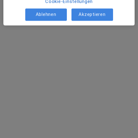
Cookie-Einstellungen
Ablehnen
Akzeptieren
Dr. med. Silke Fieberg
·
Mehr
Plastische & Ästhetische Chirurgin, Handchirurgin
3 Bewertungen
Zu Google
Schiffdorfer Chaussee 29 a, Bremerhaven
•
Maps
MVZ AMEOS Poliklinikum Am Bürgerpark Haus 1 - Chirurgie, Orthopädie, Handchirurgie und Unfallchir.
Dieser Arzt bzw. diese Ärztin bietet keine Online-Terminbuchung an diesem Standort an.
Terminanfrage senden