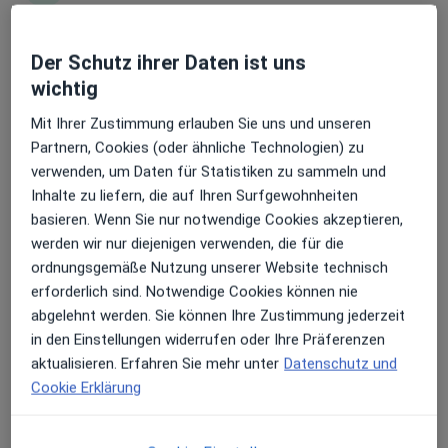
Erhalten Sie Benachrichtigungen
Der Schutz ihrer Daten ist uns
Dr. med. Amir Salah
wichtig
·
Mehr
Plastischer & Ästhetischer Chirurg
Mit Ihrer Zustimmung erlauben Sie uns und unseren
80 Bewertungen
Sehr beliebt: Patient:innen bevorzugen es,
Partnern, Cookies (oder ähnliche Technologien) zu
Arzttermine mit der App zu buchen
verwenden, um Daten für Statistiken zu sammeln und
Zu Google
Inhalte zu liefern, die auf Ihren Surfgewohnheiten
Postbrookstraße 103, Bremerhaven
•
Maps
basieren. Wenn Sie nur notwendige Cookies akzeptieren,
Sektion Plastische und Ästhetische Chirurgie - Klinikum Bremerhaven Reinkenheide gGmbH
werden wir nur diejenigen verwenden, die für die
Dieser Arzt bzw. diese Ärztin bietet keine Online-Terminbuchung an diesem Standort an.
ordnungsgemäße Nutzung unserer Website technisch
erforderlich sind. Notwendige Cookies können nie
Terminanfrage senden
abgelehnt werden. Sie können Ihre Zustimmung jederzeit
in den Einstellungen widerrufen oder Ihre Präferenzen
aktualisieren. Erfahren Sie mehr unter
Datenschutz und
Cookie Erklärung