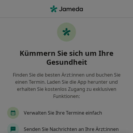
Ha
Augenfalten • Geestland, Niedersachsen
Filter & Sortierung
• 1
Zu Google Map
Augenfalten, Geestland
Kümmern Sie sich um Ihre
Wie wir die Suchergebnisse sortieren
Gesundheit
Finden Sie die besten Ärzt:innen und buchen Sie
Nach welchem Fachgebiet suchen Sie?
einen Termin. Laden Sie die App herunter und
Plastischer & Ästhetischer Chirurg
Allgemeinc
erhalten Sie kostenlos Zugang zu exklusiven
Funktionen:
Verwalten Sie Ihre Termine einfach
Senden Sie Nachrichten an Ihre Ärzt:innen