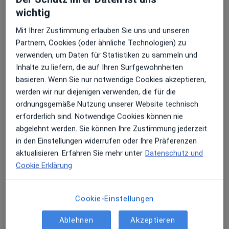
wichtig
Erhalten Sie Benachrichtigungen
Mit Ihrer Zustimmung erlauben Sie uns und unseren
Priv.-Doz. Dr. med. Jan Ruben Thiele
Partnern, Cookies (oder ähnliche Technologien) zu
Plastischer & Ästhetischer Chirurg
verwenden, um Daten für Statistiken zu sammeln und
5 Bewertungen
Sehr beliebt: Patient:innen bevorzugen es,
Inhalte zu liefern, die auf Ihren Surfgewohnheiten
Arzttermine mit der App zu buchen
basieren. Wenn Sie nur notwendige Cookies akzeptieren,
werden wir nur diejenigen verwenden, die für die
Ebertplatz 12, Offenburg
•
Zu Google Maps
ordnungsgemäße Nutzung unserer Website technisch
Ortenau Klinikum Offenburg Abt. Plastische-,Ästhetische und rekonstruktive Chirurgie
erforderlich sind. Notwendige Cookies können nie
Dieser Arzt bzw. diese Ärztin bietet keine Online-Terminbuchung an diesem Standort an.
abgelehnt werden. Sie können Ihre Zustimmung jederzeit
in den Einstellungen widerrufen oder Ihre Präferenzen
Terminanfrage senden
aktualisieren. Erfahren Sie mehr unter
Datenschutz und
Cookie Erklärung
Cookie-Einstellungen
Ablehnen
Akzeptieren