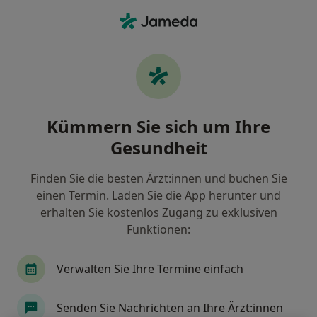
Ha
Augenfalten • Schiffdorf, Niedersachsen
Filter & Sortierung
• 1
Zu Google Map
Augenfalten, Schiffdorf
Kümmern Sie sich um Ihre
Wie wir die Suchergebnisse sortieren
Gesundheit
Finden Sie die besten Ärzt:innen und buchen Sie
Nach welchem Fachgebiet suchen Sie?
einen Termin. Laden Sie die App herunter und
Plastischer & Ästhetischer Chirurg
Allgemeinc
erhalten Sie kostenlos Zugang zu exklusiven
Funktionen:
Verwalten Sie Ihre Termine einfach
Senden Sie Nachrichten an Ihre Ärzt:innen