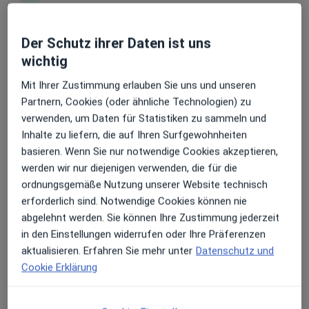
Erhalten Sie Benachrichtigungen
Der Schutz ihrer Daten ist uns
Dr. med. Amir Salah
wichtig
·
Mehr
Plastischer & Ästhetischer Chirurg
Mit Ihrer Zustimmung erlauben Sie uns und unseren
80 Bewertungen
Sehr beliebt: Patient:innen bevorzugen es,
Partnern, Cookies (oder ähnliche Technologien) zu
Arzttermine mit der App zu buchen
verwenden, um Daten für Statistiken zu sammeln und
Zu Google
Inhalte zu liefern, die auf Ihren Surfgewohnheiten
Postbrookstraße 103, Bremerhaven
•
Maps
basieren. Wenn Sie nur notwendige Cookies akzeptieren,
Sektion Plastische und Ästhetische Chirurgie - Klinikum Bremerhaven Reinkenheide gGmbH
werden wir nur diejenigen verwenden, die für die
Dieser Arzt bzw. diese Ärztin bietet keine Online-Terminbuchung an diesem Standort an.
ordnungsgemäße Nutzung unserer Website technisch
erforderlich sind. Notwendige Cookies können nie
Terminanfrage senden
abgelehnt werden. Sie können Ihre Zustimmung jederzeit
in den Einstellungen widerrufen oder Ihre Präferenzen
aktualisieren. Erfahren Sie mehr unter
Datenschutz und
Cookie Erklärung