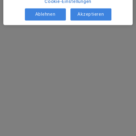
Cookie-Einstellungen
Ablehnen
Akzeptieren
Dr. med. Silke Fieberg
·
Mehr
Plastische & Ästhetische Chirurgin, Handchirurgin
3 Bewertungen
Zu Google
Schiffdorfer Chaussee 29 a, Bremerhaven
•
Maps
MVZ AMEOS Poliklinikum Am Bürgerpark Haus 1 - Chirurgie, Orthopädie, Handchirurgie und Unfallchir.
Dieser Arzt bzw. diese Ärztin bietet keine Online-Terminbuchung an diesem Standort an.
Terminanfrage senden