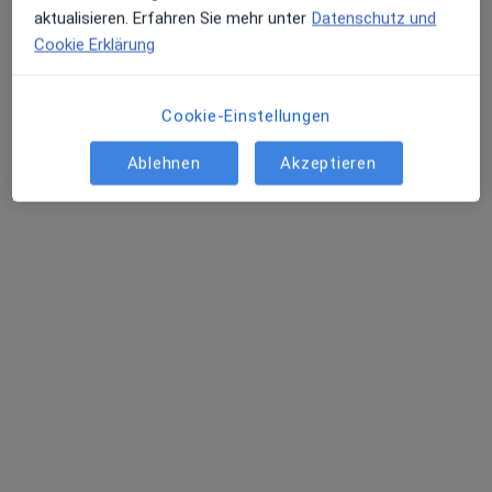
aktualisieren. Erfahren Sie mehr unter
Datenschutz und
Cookie Erklärung
Dr. med. Daniel Talanow
Cookie-Einstellungen
·
Mehr
Plastischer & Ästhetischer Chirurg
78 Bewertungen
Ablehnen
Akzeptieren
Altendorfer Str. 7, Essen
•
Zu Google Maps
e-sthetic® | Privatklinik für Plastische und Ästhetische Chirurgie
Dieser Arzt bzw. diese Ärztin bietet keine Online-Terminbuchung an diesem Standort an.
Terminanfrage senden