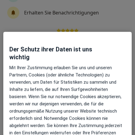
Erhalten Sie Benachrichtigungen
Dr. med. Sandra Stocks
·
Mehr
Plastische & Ästhetische Chirurgin
86 Bewertungen
Sehr beliebt: Patient:innen bevorzugen es,
Arzttermine mit der App zu buchen
Der Schutz ihrer Daten ist uns
Huttropstr. 60, Essen
•
Zu Google Maps
wichtig
Fachklinik Dr.med. Sandra Stocks Fachärztin für Plastische- und Ästhetische Chirurgie
Mit Ihrer Zustimmung erlauben Sie uns und unseren
Privatpraxis
Partnern, Cookies (oder ähnliche Technologien) zu
Dieser Arzt bzw. diese Ärztin bietet keine Online-Terminbuchung an diesem Standort an.
verwenden, um Daten für Statistiken zu sammeln und
Inhalte zu liefern, die auf Ihren Surfgewohnheiten
Terminanfrage senden
basieren. Wenn Sie nur notwendige Cookies akzeptieren,
werden wir nur diejenigen verwenden, die für die
ordnungsgemäße Nutzung unserer Website technisch
erforderlich sind. Notwendige Cookies können nie
abgelehnt werden. Sie können Ihre Zustimmung jederzeit
in den Einstellungen widerrufen oder Ihre Präferenzen