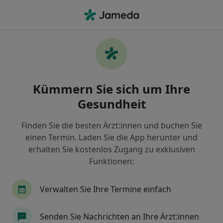
Ha
Brustasymmetrie • Essen, Nordrhein-Westfalen
Filter & Sortierung
• 1
Zu Google Map
Brustasymmetrie, Essen
Kümmern Sie sich um Ihre
Wie wir die Suchergebnisse sortieren
Gesundheit
Finden Sie die besten Ärzt:innen und buchen Sie
Nach welchem Fachgebiet suchen Sie?
einen Termin. Laden Sie die App herunter und
Plastischer & Ästhetischer Chirurg
erhalten Sie kostenlos Zugang zu exklusiven
Funktionen:
Verwalten Sie Ihre Termine einfach
Senden Sie Nachrichten an Ihre Ärzt:innen