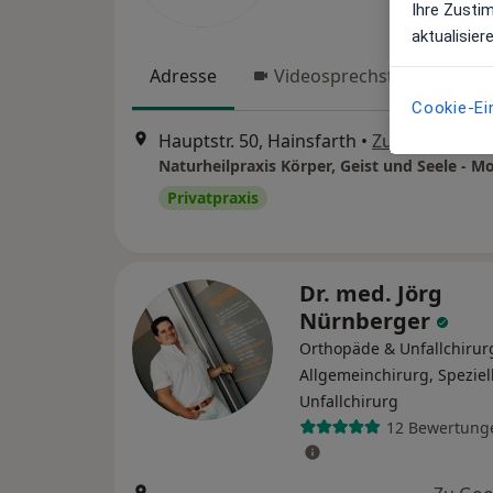
Ihre Zusti
aktualisier
Adresse
Videosprechstunde
Cookie-Ei
Hauptstr. 50, Hainsfarth
•
Zu Google Ma
Privatpraxis
Dr. med. Jörg
Nürnberger
Orthopäde & Unfallchirur
Allgemeinchirurg, Speziel
Unfallchirurg
12 Bewertung