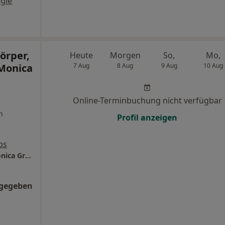
gle
örper,
Heute
Morgen
So,
Mo,
 Monica
7 Aug
8 Aug
9 Aug
10 Aug
Online-Terminbuchung nicht verfügbar
n
Profil anzeigen
ps
Naturheilpraxis Körper, Geist und Seele - Monica Grimmeis
ngegeben