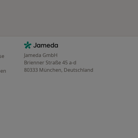
Kontakt
Jameda - Startseite
Jameda GmbH
se
Brienner Straße 45 a-d
80333 München, Deutschland
gen