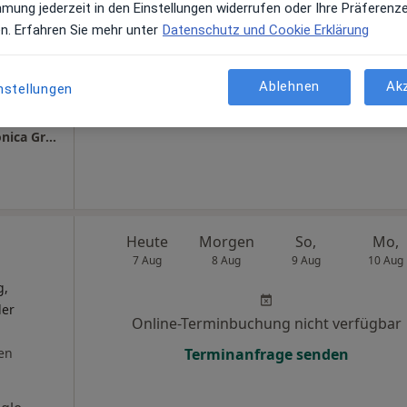
mmung jederzeit in den Einstellungen widerrufen oder Ihre Präferenz
Terminanfrage senden
en. Erfahren Sie mehr unter
Datenschutz und Cookie Erklärung
Ablehnen
Ak
nstellungen
ps
Naturheilpraxis Körper, Geist und Seele - Monica Grimmeis
Heute
Morgen
So,
Mo,
7 Aug
8 Aug
9 Aug
10 Aug
g,
ler
Online-Terminbuchung nicht verfügbar
en
Terminanfrage senden