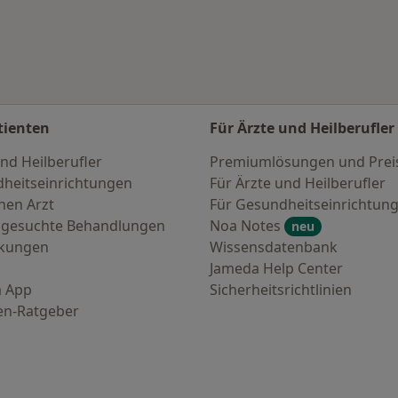
tienten
Für Ärzte und Heilberufler
nd Heilberufler
Premiumlösungen und Prei
heitseinrichtungen
Für Ärzte und Heilberufler
nen Arzt
Für Gesundheitseinrichtun
 gesuchte Behandlungen
Noa Notes
neu
nkungen
Wissensdatenbank
Jameda Help Center
 App
Sicherheitsrichtlinien
en-Ratgeber