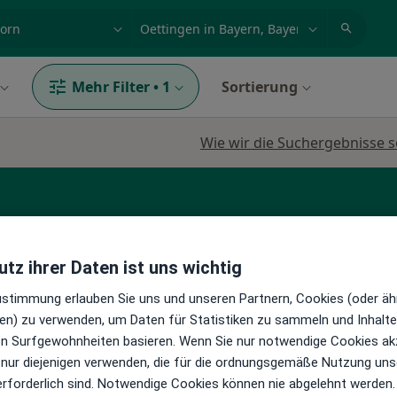
et, Erkrankung, Name
z.B. Berlin
Mehr Filter
•
1
Sortierung
Wie wir die Suchergebnisse s
tz ihrer Daten ist uns wichtig
Zustimmung erlauben Sie uns und unseren Partnern, Cookies (oder äh
s
Heute
Morgen
So,
Mo,
en) zu verwenden, um Daten für Statistiken zu sammeln und Inhalte 
7 Aug
8 Aug
9 Aug
10 Aug
ren Surfgewohnheiten basieren. Wenn Sie nur notwendige Cookies ak
n
 nur diejenigen verwenden, die für die ordnungsgemäße Nutzung uns
erforderlich sind. Notwendige Cookies können nie abgelehnt werden.
Online-Terminbuchung nicht verfügbar