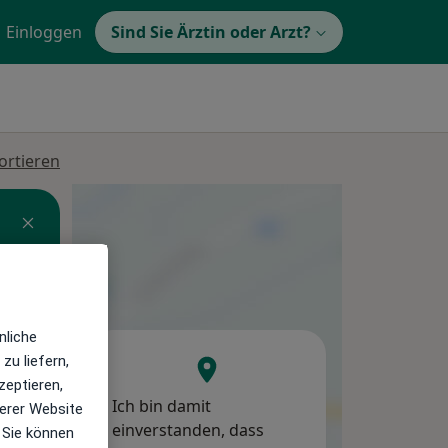
Einloggen
Sind Sie Ärztin oder Arzt?
ortieren
nliche
Di,
Mi,
Do,
zu liefern,
11 Aug
12 Aug
13 Aug
zeptieren,
Ich bin damit
erer Website
einverstanden, dass
 Sie können