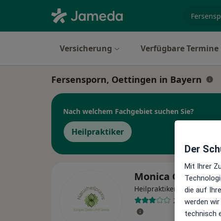
Fachgebi
Versicherung
Verfügbare Termine
Fersensporn, Oettingen in Bayern
Nach welchem Fachgebiet suchen Sie?
Heilpraktiker
Der Schu
Mit Ihrer 
Monica Grimmei
Technologi
Heilpraktikerin
die auf Ih
2 Bewertunge
werden wir
technisch 