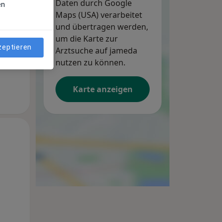
Daten durch Google
en
Maps (USA) verarbeitet
und übertragen werden,
um die Karte zur
zeptieren
Arztsuche auf jameda
nutzen zu können.
Karte anzeigen
Di,
Mi,
Do,
11 Aug
12 Aug
13 Aug