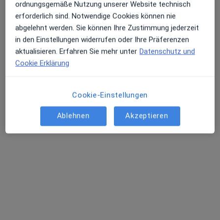
ordnungsgemäße Nutzung unserer Website technisch
Alexander Beesten
erforderlich sind. Notwendige Cookies können nie
Internist, Allgemeinmediziner, Kardiologe
abgelehnt werden. Sie können Ihre Zustimmung jederzeit
5 Bewertungen
in den Einstellungen widerrufen oder Ihre Präferenzen
aktualisieren. Erfahren Sie mehr unter
Datenschutz und
Wulfsbrook 2, Kiel
•
Zu Google Maps
Cookie Erklärung
Gemeinschaftspraxis Dr. Bückendorf, Beesten & Kollegen
Dieser Arzt bzw. diese Ärztin bietet keine Online-Terminbuchung an diesem Standort an.
Cookie-Einstellungen
Terminanfrage senden
Ablehnen
Akzeptieren