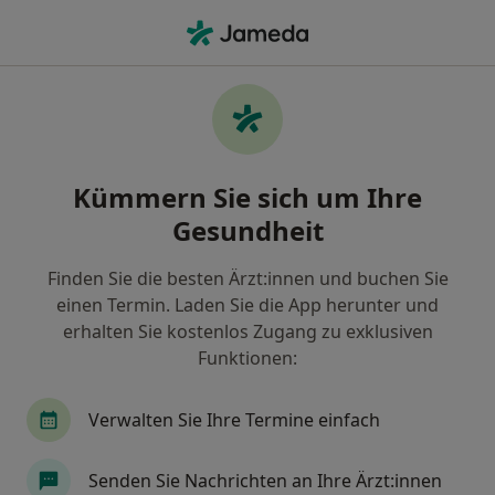
Ha
Herzinsuffizienz • Kiel, Schleswig-Holstein
Filter & Sortierung
• 1
Zu Google Map
Herzinsuffizienz, Kiel
Kümmern Sie sich um Ihre
Wie wir die Suchergebnisse sortieren
Gesundheit
Finden Sie die besten Ärzt:innen und buchen Sie
Nach welchem Fachgebiet suchen Sie?
einen Termin. Laden Sie die App herunter und
Internist
Geriatrie (Altersheilkunde)
Pall
erhalten Sie kostenlos Zugang zu exklusiven
Funktionen:
Verwalten Sie Ihre Termine einfach
Senden Sie Nachrichten an Ihre Ärzt:innen