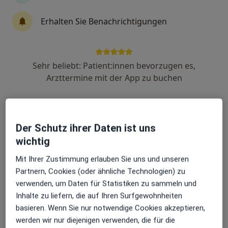
Erhalten Sie Benachrichtigungen
Dr. med. Sarah Mareike Christ-Ebert
Internistin, Kardiologin
Sehr beliebt: Patient:innen bevorzugen es,
Markt 9, Preetz
•
Zu Google Maps
Arzttermine mit der App zu buchen
Internistische Gemeinschaftspraxis Preetz
Dieser Arzt bzw. diese Ärztin bietet keine Online-Terminbuchung an diesem Standort an.
Terminanfrage senden
Der Schutz ihrer Daten ist uns
wichtig
Mit Ihrer Zustimmung erlauben Sie uns und unseren
Partnern, Cookies (oder ähnliche Technologien) zu
verwenden, um Daten für Statistiken zu sammeln und
Inhalte zu liefern, die auf Ihren Surfgewohnheiten
basieren. Wenn Sie nur notwendige Cookies akzeptieren,
werden wir nur diejenigen verwenden, die für die