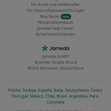
Für Ärzte und Heilberufler
Für Gesundheitseinrichtungen
Noa Notes
neu
Wissensdatenbank
Jameda Help Center
Sicherheitsrichtlinien
Kontakt
Jameda - Startseite
Jameda GmbH
Brienner Straße 45 a-d
80333 München, Deutschland
öffnet in einer neuen Registerkarte
öffnet in einer neuen Registerkarte
öffnet in einer neuen Registerk
öffnet in einer neuen Reg
öffnet in ei
öffn
Polska
,
Türkiye
,
España
,
Italia
,
Deutschland
,
Česko
,
öffnet in einer neuen Registerkarte
öffnet in einer neuen Registerkarte
öffnet in einer neuen Register
öffnet in einer neuen R
öffnet in ei
öffnet
Portugal
,
México
,
Chile
,
Brasil
,
Argentina
,
Perú
,
öffnet in einer neuen Re
Colombia