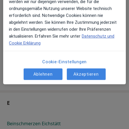
werden wir nur diejenigen verwenden, die für die
Beinschmerzen Donaueschingen
ordnungsgemäße Nutzung unserer Website technisch
erforderlich sind. Notwendige Cookies können nie
Beinschmerzen Dörphof
abgelehnt werden. Sie können Ihre Zustimmung jederzeit
Beinschmerzen Dortmund
in den Einstellungen widerrufen oder Ihre Präferenzen
aktualisieren. Erfahren Sie mehr unter
Datenschutz und
Beinschmerzen Dresden
Cookie Erklärung
Beinschmerzen Duisburg
Cookie-Einstellungen
Beinschmerzen Düren
Ablehnen
Akzeptieren
Beinschmerzen Düsseldorf
E
Beinschmerzen Eichstätt