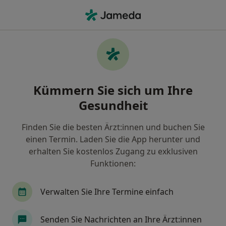
Ha
Kehlkopfentzündung • Stuttgart, Baden-Württemberg
Filter & Sortierung
• 1
Zu Google Map
Kehlkopfentzündung, Stuttgart
Kümmern Sie sich um Ihre
Wie wir die Suchergebnisse sortieren
Gesundheit
Finden Sie die besten Ärzt:innen und buchen Sie
Nach welchem Fachgebiet suchen Sie?
einen Termin. Laden Sie die App herunter und
Hals-Nasen-Ohren-Arzt
Facharzt für Sprach-,
erhalten Sie kostenlos Zugang zu exklusiven
Funktionen:
Verwalten Sie Ihre Termine einfach
Senden Sie Nachrichten an Ihre Ärzt:innen