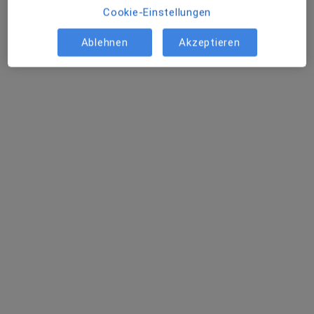
Cookie-Einstellungen
Ablehnen
Akzeptieren
Dr. med. Ahmed Nasr
Hals-Nasen-Ohren-Arzt, Facharzt für Sprach-, Stimm- &
kindliche Hörstörungen
30 Bewertungen
Adresse 1
Adresse 2
Bahnhofstr. 22, Böblingen
•
Zu Google Maps
TheVoice Clinic Die Stimmpraxis Dr. Ahmed Nasr Facharzt für HNO-Heilkunde
Privatpraxis
Dieser Arzt bzw. diese Ärztin bietet keine Online-Terminbuchung an diesem Standort an.
Terminanfrage senden