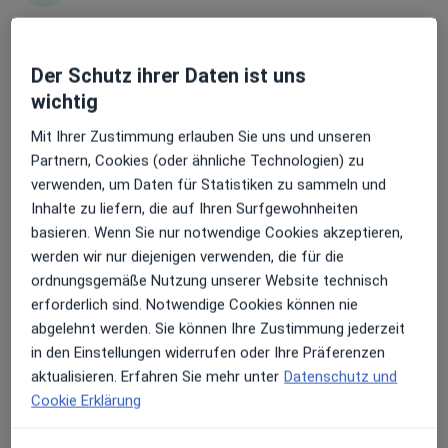
Erhalten Sie Benachrichtigungen
Der Schutz ihrer Daten ist uns
Dr. med. Susanne Pioch
wichtig
Hals-Nasen-Ohren-Ärztin, Plastische & Ästhetische Chirurgin
·
Mehr
Sehr beliebt: Patient:innen bevorzugen es,
Mit Ihrer Zustimmung erlauben Sie uns und unseren
19 Bewertungen
Arzttermine mit der App zu buchen
Partnern, Cookies (oder ähnliche Technologien) zu
verwenden, um Daten für Statistiken zu sammeln und
Inhalte zu liefern, die auf Ihren Surfgewohnheiten
Am Höhenpark 4, Stuttgart
•
Zu Google Maps
basieren. Wenn Sie nur notwendige Cookies akzeptieren,
Praxis Dr.med. Susanne Pioch Fachärztin für HNO-Heilkunde
werden wir nur diejenigen verwenden, die für die
Dieser Arzt bzw. diese Ärztin bietet keine Online-Terminbuchung an diesem Standort an.
ordnungsgemäße Nutzung unserer Website technisch
erforderlich sind. Notwendige Cookies können nie
Terminanfrage senden
abgelehnt werden. Sie können Ihre Zustimmung jederzeit
in den Einstellungen widerrufen oder Ihre Präferenzen
aktualisieren. Erfahren Sie mehr unter
Datenschutz und
Cookie Erklärung