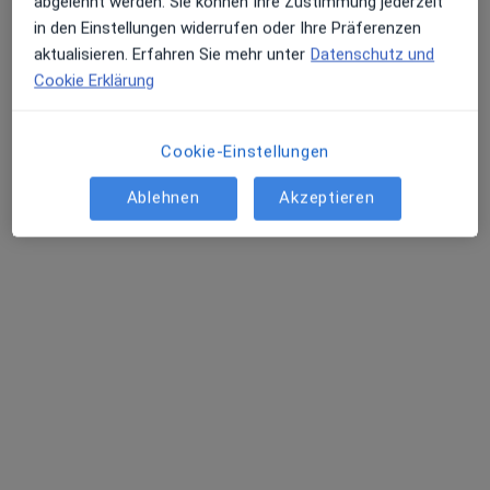
abgelehnt werden. Sie können Ihre Zustimmung jederzeit
in den Einstellungen widerrufen oder Ihre Präferenzen
aktualisieren. Erfahren Sie mehr unter
Datenschutz und
Cookie Erklärung
Yasmin Petzoldt
Cookie-Einstellungen
Heilpraktikerin für Psychotherapie
Ablehnen
Akzeptieren
Auenheimer Str. 26, Kehl
•
Zu Google Maps
Hypnosepraxis Yasmin Petzoldt Heilprakt. für Psychotherapie
Privatpraxis
Dieser Arzt bzw. diese Ärztin bietet keine Online-Terminbuchung an diesem Standort an.
Terminanfrage senden