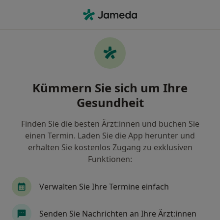
Ha
Panikattacken • Kehl, Baden-Württemberg
Filter & Sortierung
• 1
Zu Google Map
Panikattacken, Kehl
Kümmern Sie sich um Ihre
Wie wir die Suchergebnisse sortieren
Gesundheit
Finden Sie die besten Ärzt:innen und buchen Sie
Nach welchem Fachgebiet suchen Sie?
einen Termin. Laden Sie die App herunter und
Heilpraktiker für Psychotherapie
Psychologis
erhalten Sie kostenlos Zugang zu exklusiven
Funktionen:
Verwalten Sie Ihre Termine einfach
Senden Sie Nachrichten an Ihre Ärzt:innen