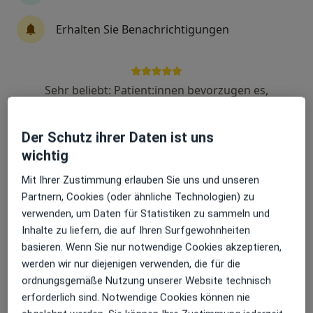
Erhalten Sie Benachrichtigungen
Florian Reinmann
·
Mehr
Heilpraktiker für Psychotherapie
3 Bewertungen
Sehr beliebt: Patient:innen bevorzugen es,
Arzttermine mit der App zu buchen
Der Schutz ihrer Daten ist uns
Adresse
Videosprechstunde
wichtig
Mit Ihrer Zustimmung erlauben Sie uns und unseren
Auenheimer Straße 26A, Kehl
•
Zu Google Maps
Partnern, Cookies (oder ähnliche Technologien) zu
Praxis Florian Reinmann
verwenden, um Daten für Statistiken zu sammeln und
Dieser Arzt bzw. diese Ärztin bietet keine Online-Terminbuchung an diesem Standort an.
Inhalte zu liefern, die auf Ihren Surfgewohnheiten
basieren. Wenn Sie nur notwendige Cookies akzeptieren,
Terminanfrage senden
werden wir nur diejenigen verwenden, die für die
ordnungsgemäße Nutzung unserer Website technisch
erforderlich sind. Notwendige Cookies können nie