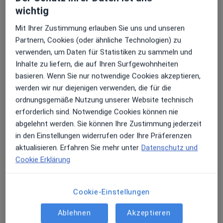
wichtig
Erhalten Sie Benachrichtigungen
Mit Ihrer Zustimmung erlauben Sie uns und unseren
Dr. med. Christoph Schäfer
Partnern, Cookies (oder ähnliche Technologien) zu
Orthopäde & Unfallchirurg, Handchirurg, D-Arzt
verwenden, um Daten für Statistiken zu sammeln und
Sehr beliebt: Patient:innen bevorzugen es,
Inhalte zu liefern, die auf Ihren Surfgewohnheiten
Adresse 1
Adresse 2
Arzttermine mit der App zu buchen
basieren. Wenn Sie nur notwendige Cookies akzeptieren,
werden wir nur diejenigen verwenden, die für die
ordnungsgemäße Nutzung unserer Website technisch
Frankfurter Straße 1, Gießen
•
Zu Google Maps
erforderlich sind. Notwendige Cookies können nie
OUZ - Orthopädisch Unfallchirurgisches Zentrum Gießen
abgelehnt werden. Sie können Ihre Zustimmung jederzeit
Dieser Arzt bzw. diese Ärztin bietet keine Online-Terminbuchung an diesem Standort an.
in den Einstellungen widerrufen oder Ihre Präferenzen
aktualisieren. Erfahren Sie mehr unter
Datenschutz und
Terminanfrage senden
Cookie Erklärung
Cookie-Einstellungen
Ablehnen
Akzeptieren